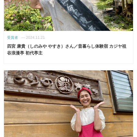
受賞者
—
2024.11.21
四宮 康貴（しのみや やすき）さん／昔暮らし体験宿 カジヤ祖
谷浪漫亭 初代亭主