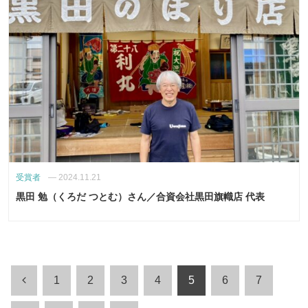
受賞者
—
2024.11.21
黒田 勉（くろだ つとむ）さん／合資会社黒田旗幟店 代表
1
2
3
4
5
6
7