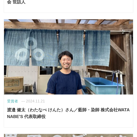
会 世話人
受賞者
—
2024.11.21
渡邉 健太（わたなべ けんた）さん／藍師・染師 株式会社WATA
NABE’S 代表取締役