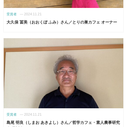
受賞者
—
2024.11.21
大久保 冨美（おおくぼ ふみ）さん／とりの巣カフェ オーナー
受賞者
—
2024.11.21
島尾 明良（しまお あきよし）さん／哲学カフェ・素人農事研究