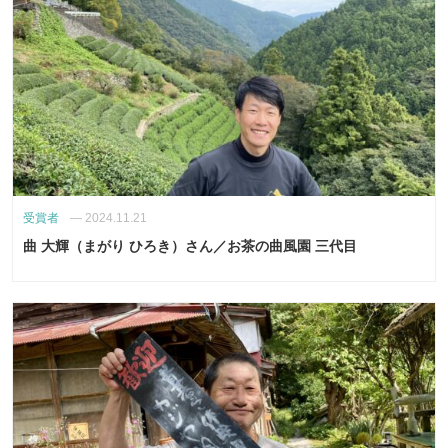
受賞者
—
2024.11.21
曲 大輝（まがり ひろき）さん／お茶の曲風園 三代目