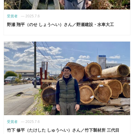
受賞者
—
2025.7.6
野瀬 翔平（のせ しょうへい）さん／野瀬建設・水車大工
受賞者
—
2025.7.6
竹下 修平（たけした しゅうへい）さん／竹下製材所 三代目