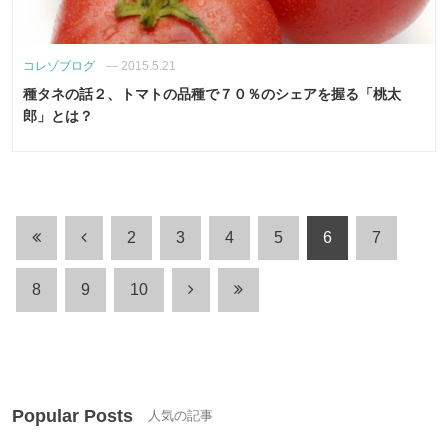
コレゾブログ
—
2015.5.21
種タネの話２、トマトの品種で７０％のシェアを握る「桃太
郎」とは？
2
3
4
5
6
7
8
9
10
Popular Posts