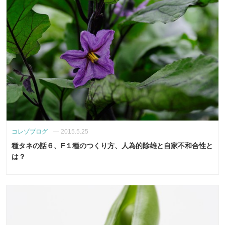
コレゾブログ
—
2015.5.25
種タネの話６、F１種のつくり方、人為的除雄と自家不和合性と
は？