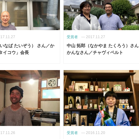
17.11.27
受賞者
—
2017.11.27
いなば たいぞう） さん／か
中山 拓郎（なかやま たくろう）さ
タイコウ」会長
かんなさん／チャヴィペルト
17.11.26
受賞者
—
2016.11.20