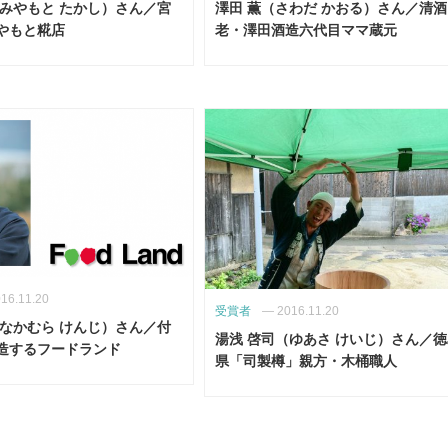
（みやもと たかし）さん／宮
澤田 薫（さわだ かおる）さん／清
やもと糀店
老・澤田酒造六代目ママ蔵元
16.11.20
受賞者
—
2016.11.20
（なかむら けんじ）さん／付
湯浅 啓司（ゆあさ けいじ）さん／
造するフードランド
県「司製樽」親方・木桶職人