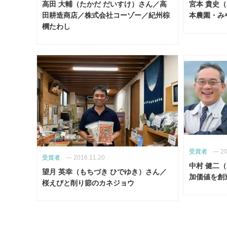
高田 大輔（たかだ だいすけ）さん／高
宮本 貴史
田耕造商店／株式会社コーゾー／紀州棕
本農園・み
櫚たわし
受賞者
—
20
受賞者
—
2016.11.20
中村 健二
望月 英幸（もちづき ひでゆき）さん／
加価値を創
桜えびと削り節のカネジョウ