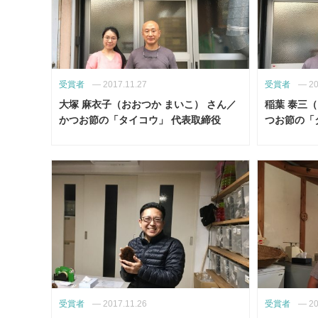
受賞者
—
2017.11.27
受賞者
—
20
大塚 麻衣子（おおつか まいこ） さん／
稲葉 泰三（
かつお節の「タイコウ」 代表取締役
つお節の「
受賞者
—
2017.11.26
受賞者
—
20