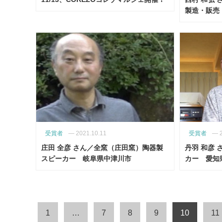
製造・販売
受賞者
—
2021.10.11
受賞者
—
庄田 全彦 さん／全窯（庄田窯）陶器製
丹羽 和彦 
スピーカー 岐阜県中津川市
カー 愛
1
…
7
8
9
10
11