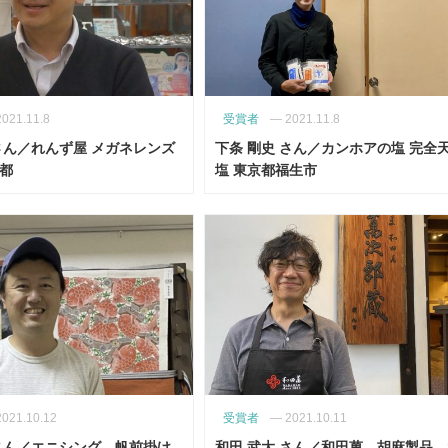
2021.11.8
受賞者
—
2021.11.8
さん／れんず屋 メガネレンズ
下条 剛史 さん／カンホアの塩 完全
京都
塩 東京都福生市
2021.10.12
受賞者
—
2021.10.11
 さん／エニシング 帆前掛け
和田 武大 さん／和田萬 胡麻製品