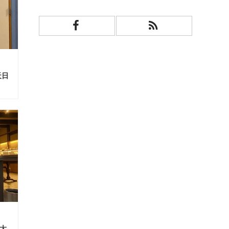
天日
 大