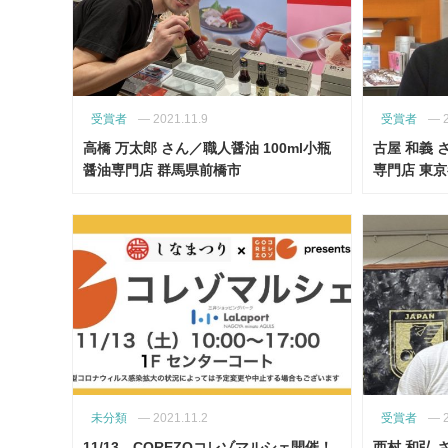
受賞者
—
2021.11.9
受賞者
—
高橋 万太郎 さん／職人醤油 100ml小瓶
古屋 和義 
醤油専門店 群馬県前橋市
専門店 東
未分類
—
2021.11.2
受賞者
—
11/13、COREZOコレゾマルシェ開催！
西村 和弘