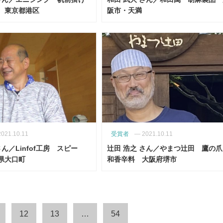
 東京都港区
阪市・天満
2021.10.11
受賞者
—
2021.10.11
さん／Linfof工房 スピー
辻田 浩之 さん／やまつ辻田 鷹の
知県大口町
和香辛料 大阪府堺市
12
13
…
54