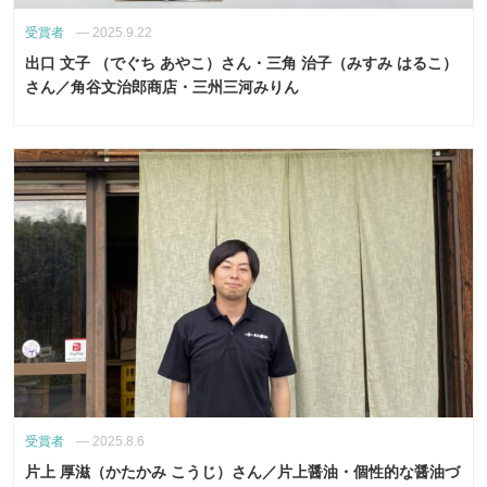
受賞者
—
2025.9.22
出口 文子 （でぐち あやこ）さん・三角 治子（みすみ はるこ）
さん／角谷文治郎商店・三州三河みりん
受賞者
—
2025.8.6
片上 厚滋（かたかみ こうじ）さん／片上醤油・個性的な醤油づ