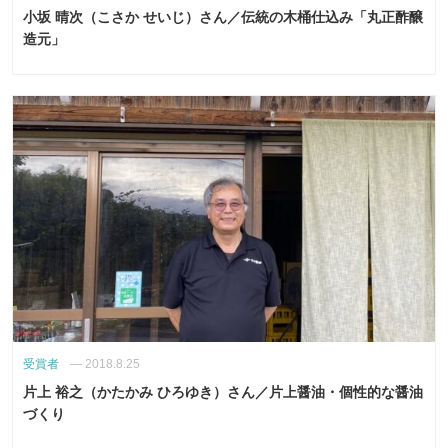
小坂 晴次（こさか せいじ）さん／伝統の木桶仕込み「丸正酢醸
造元」
受賞者
—
2018.8.25
片上 裕之（かたかみ ひろゆき）さん／片上醤油・個性的な醤油
づくり