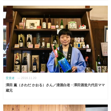
受賞者
—
2016.11.20
澤田 薫（さわだ かおる）さん／清酒白老・澤田酒造六代目ママ
蔵元