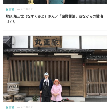
受賞者
—
2018.8.25
那須 矩三世（なすくみよ）さん／「藤野醤油」昔ながらの醤油
づくり
受賞者
—
2018.8.25