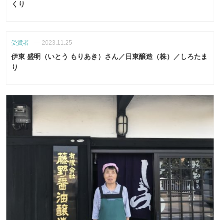
くり
受賞者
—
2023.11.25
伊東 盛明（いとう もりあき）さん／日東醸造（株）／しろたま
り