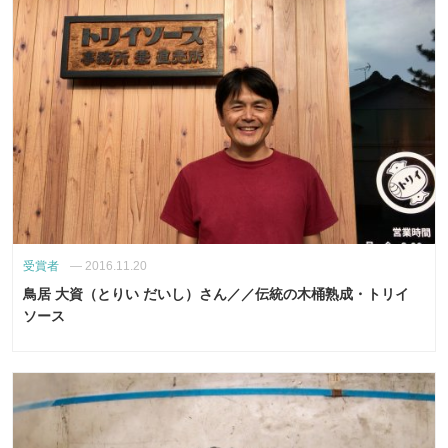
受賞者
—
2016.11.20
鳥居 大資（とりい だいし）さん／／伝統の木桶熟成・トリイ
ソース