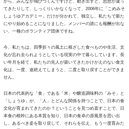
から、みんなが飛びつくんですけど、動き出すと、思想が違っ
てきたりして、しっくりいかなくなって、2006年に「こめみそ
しょうゆアカデミー」だけが分かれて、独立し、私たちで新た
にやり始めることになりました。メンバーの誰にも報酬が出な
い、一種のボランティア団体ですね。
今、私たちは、四季折々の風土に根ざした食べものや生活、文
化が忘れ去られようとしている現実の中で暮らしています。長
い年月を経て、私たちの先人が築いてきたかけがえのない食文
化は、一度、途絶えてしまうと、二度と取り戻すことができま
せん。
日本の代表的な「食」である「米」や醸造調味料の「みそ」と
「しょうゆ」が、「人」とどんな関係を持つことで、日本の食
文化が育まれてきたのか？ということを見つめ直すことで、日
本食の根幹にある本質を知り、日本の食卓の原風景を思い出
し、あるべき姿を取り戻して、それらを伝え、もう一度育みた