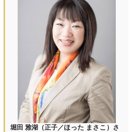
堀田 雅湖（正子／ほった まさこ）さ