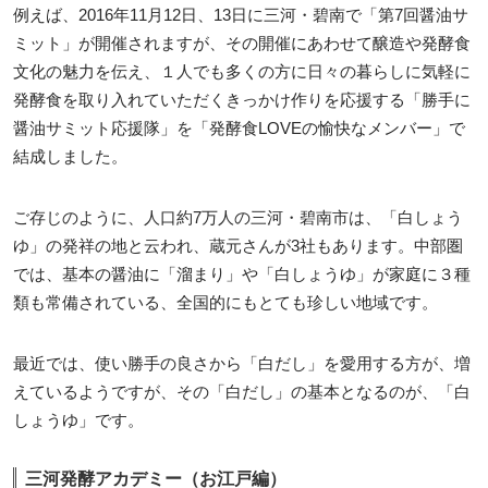
例えば、2016年11月12日、13日に三河・碧南で「第7回醤油サ
ミット」が開催されますが、その開催にあわせて醸造や発酵食
文化の魅力を伝え、１人でも多くの方に日々の暮らしに気軽に
発酵食を取り入れていただくきっかけ作りを応援する「勝手に
醤油サミット応援隊」を「発酵食LOVEの愉快なメンバー」で
結成しました。
ご存じのように、人口約7万人の三河・碧南市は、「白しょう
ゆ」の発祥の地と云われ、蔵元さんが3社もあります。中部圏
では、基本の醤油に「溜まり」や「白しょうゆ」が家庭に３種
類も常備されている、全国的にもとても珍しい地域です。
最近では、使い勝手の良さから「白だし」を愛用する方が、増
えているようですが、その「白だし」の基本となるのが、「白
しょうゆ」です。
三河発酵アカデミー（お江戸編）