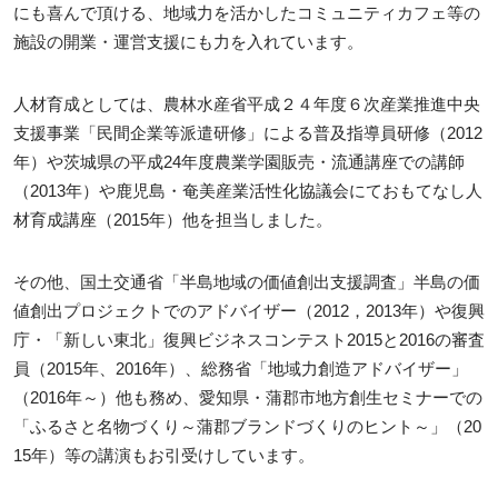
にも喜んで頂ける、地域力を活かしたコミュニティカフェ等の
施設の開業・運営支援にも力を入れています。
人材育成としては、農林水産省平成２４年度６次産業推進中央
支援事業「民間企業等派遣研修」による普及指導員研修（2012
年）や茨城県の平成24年度農業学園販売・流通講座での講師
（2013年）や鹿児島・奄美産業活性化協議会にておもてなし人
材育成講座（2015年）他を担当しました。
その他、国土交通省「半島地域の価値創出支援調査」半島の価
値創出プロジェクトでのアドバイザー（2012，2013年）や復興
庁・「新しい東北」復興ビジネスコンテスト2015と2016の審査
員（2015年、2016年）、総務省「地域力創造アドバイザー」
（2016年～）他も務め、愛知県・蒲郡市地方創生セミナーでの
「ふるさと名物づくり～蒲郡ブランドづくりのヒント～」（20
15年）等の講演もお引受けしています。