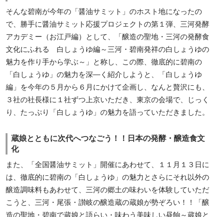
そんな碧南が今年の「醤油サミット」のホスト地になったの
で、勝手に醤油サミット応援プロジェクトの第１弾、三河発酵
アカデミー（お江戸編）として、「醸造の聖地・三河の発酵食
文化にふれる 白しょうゆ編～三河・碧南発祥の白しょうゆの
魅力を作り手から学ぶ～」と称し、この際、徹底的に碧南の
「白しょうゆ」の魅力を深―く紹介しようと、「白しょうゆ
編」を今年の５月から６月にかけて企画し、なんと贅沢にも、
３社の社長様に１社ずつ上京いただき、東京の会場で、じっく
り、たっぷり「白しょうゆ」の魅力を語っていただきました。
蔵娘とともに次代へつなごう！！日本の発酵・醸造食文
化
また、「全国醤油サミット」開催にあわせて、１１月１３日に
は、徹底的に碧南の「白しょうゆ」の魅力とさらにそれ以外の
醸造調味料もあわせて、三河の郷土の味わいを体験していただ
こうと、三河・尾張・讃岐の醸造蔵の蔵娘が勢ぞろい！！「醸
造の聖地・碧南で蔵娘と語らい・味わう美味しい昼餉～蔵娘と