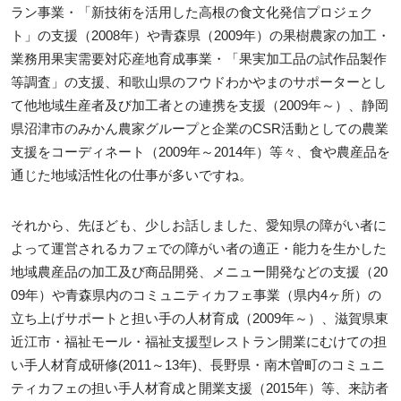
ラン事業・「新技術を活用した高根の食文化発信プロジェク
ト」の支援（2008年）や青森県（2009年）の果樹農家の加工・
業務用果実需要対応産地育成事業・「果実加工品の試作品製作
等調査」の支援、和歌山県のフウドわかやまのサポーターとし
て他地域生産者及び加工者との連携を支援（2009年～）、静岡
県沼津市のみかん農家グループと企業のCSR活動としての農業
支援をコーディネート（2009年～2014年）等々、食や農産品を
通じた地域活性化の仕事が多いですね。
それから、先ほども、少しお話しました、愛知県の障がい者に
よって運営されるカフェでの障がい者の適正・能力を生かした
地域農産品の加工及び商品開発、メニュー開発などの支援（20
09年）や青森県内のコミュニティカフェ事業（県内4ヶ所）の
立ち上げサポートと担い手の人材育成（2009年～）、滋賀県東
近江市・福祉モール・福祉支援型レストラン開業にむけての担
い手人材育成研修(2011～13年)、長野県・南木曽町のコミュニ
ティカフェの担い手人材育成と開業支援（2015年）等、来訪者