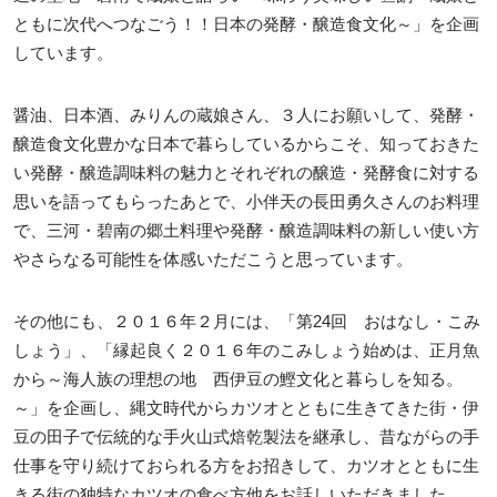
ともに次代へつなごう！！日本の発酵・醸造食文化～」を企画
しています。
醤油、日本酒、みりんの蔵娘さん、３人にお願いして、発酵・
醸造食文化豊かな日本で暮らしているからこそ、知っておきた
い発酵・醸造調味料の魅力とそれぞれの醸造・発酵食に対する
思いを語ってもらったあとで、小伴天の長田勇久さんのお料理
で、三河・碧南の郷土料理や発酵・醸造調味料の新しい使い方
やさらなる可能性を体感いただこうと思っています。
その他にも、２０１６年２月には、「第24回 おはなし・こみ
しょう」、「縁起良く２０１６年のこみしょう始めは、正月魚
から～海人族の理想の地 西伊豆の鰹文化と暮らしを知る。
～」を企画し、縄文時代からカツオとともに生きてきた街・伊
豆の田子で伝統的な手火山式焙乾製法を継承し、昔ながらの手
仕事を守り続けておられる方をお招きして、カツオとともに生
きる街の独特なカツオの食べ方他をお話しいただきました。