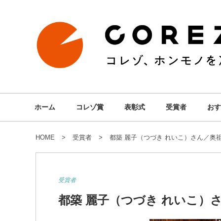
ホーム
コレゾ賞
表彰式
受賞者
おす
HOME
受賞者
都築 麗子（つづき れいこ）さん／奥
受賞者
都築 麗子（つづき れいこ）