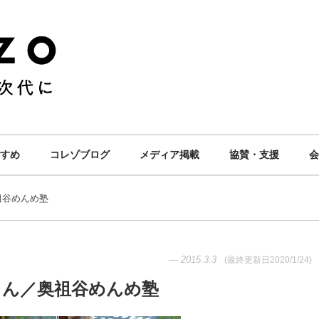
すめ
コレゾブログ
メディア掲載
協賛・支援
会
祖谷めんめ塾
—
2015.3.3
(最終更新日
2020/1/24
)
さん／奥祖谷めんめ塾