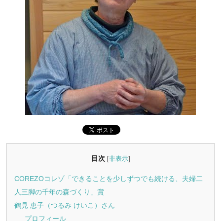
目次
[
非表示
]
COREZOコレゾ「できることを少しずつでも続ける、夫婦二
人三脚の千年の森づくり」賞
鶴見 恵子（つるみ けいこ）さん
プロフィール