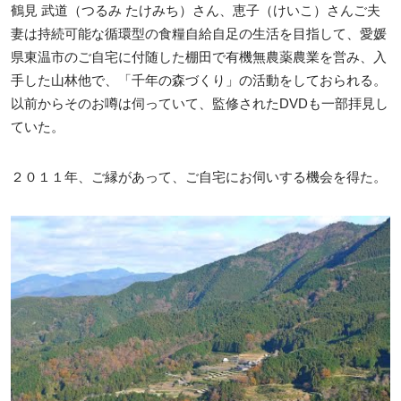
鶴見 武道（つるみ たけみち）さん、恵子（けいこ）さんご夫
妻は持続可能な循環型の食糧自給自足の生活を目指して、愛媛
県東温市のご自宅に付随した棚田で有機無農薬農業を営み、入
手した山林他で、「千年の森づくり」の活動をしておられる。
以前からそのお噂は伺っていて、監修されたDVDも一部拝見し
ていた。
２０１１年、ご縁があって、ご自宅にお伺いする機会を得た。