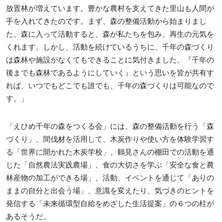
放置林が増えています。豊かな農村を支えてきた里山も人間が
手を入れてきたのです。まず、森の整備活動から始まりまし
た。森に入って活動すると、森が私たちを包み、再生の元気を
くれます。しかし、活動を続けているうちに、千年の森づくり
は森林や施設がなくてもできることに気付きました。『千年の
後までも森林であるようにしていく』という思いを皆が共有す
れば、いつでもどこでも誰でも、千年の森づくりは可能なので
す。」
「えひめ千年の森をつくる会」には、森の整備活動を行う「森
づくり」、間伐材を活用して、木炭作りや使い方を体験学習す
る「世界に開かれた木炭学校」、鶴見さんの棚田での活動を通
じた「自然農法実践農場」、食の大切さを学ぶ「安全な食と農
林産物の加工ができる場」、活動、イベントを通じて「ありの
ままの自分と出会う場」、意識を変えたり、気づきのヒントを
発信する「未来循環型自給をめざした生活提案」の６つの柱が
あるそうだ。