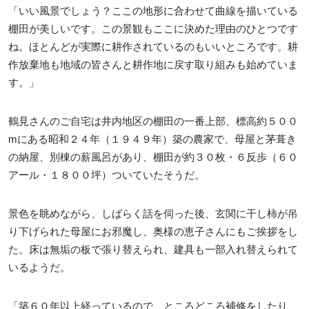
「いい風景でしょう？ここの地形に合わせて曲線を描いている
棚田が美しいです。この景観もここに決めた理由のひとつです
ね。ほとんどが実際に耕作されているのもいいところです。耕
作放棄地も地域の皆さんと耕作地に戻す取り組みも始めていま
す。」
鶴見さんのご自宅は井内地区の棚田の一番上部、標高約５００
mにある昭和２４年（１９４９年）築の農家で、母屋と茅葺き
の納屋、別棟の薪風呂があり、棚田が約３０枚・６反歩（６０
アール・１８００坪）ついていたそうだ。
景色を眺めながら、しばらく話を伺った後、玄関に干し柿が吊
り下げられた母屋にお邪魔し、奥様の恵子さんにもご挨拶をし
た。床は無垢の板で張り替えられ、建具も一部入れ替えられて
いるようだ。
「築６０年以上経っているので、ところどころ補修をしたり、