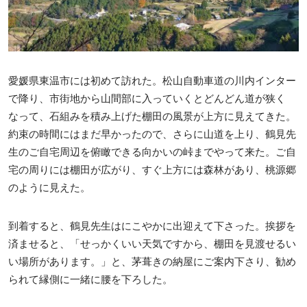
愛媛県東温市には初めて訪れた。松山自動車道の川内インター
で降り、市街地から山間部に入っていくとどんどん道が狭く
なって、石組みを積み上げた棚田の風景が上方に見えてきた。
約束の時間にはまだ早かったので、さらに山道を上り、鶴見先
生のご自宅周辺を俯瞰できる向かいの峠までやって来た。ご自
宅の周りには棚田が広がり、すぐ上方には森林があり、桃源郷
のように見えた。
到着すると、鶴見先生はにこやかに出迎えて下さった。挨拶を
済ませると、「せっかくいい天気ですから、棚田を見渡せるい
い場所があります。」と、茅葺きの納屋にご案内下さり、勧め
られて縁側に一緒に腰を下ろした。