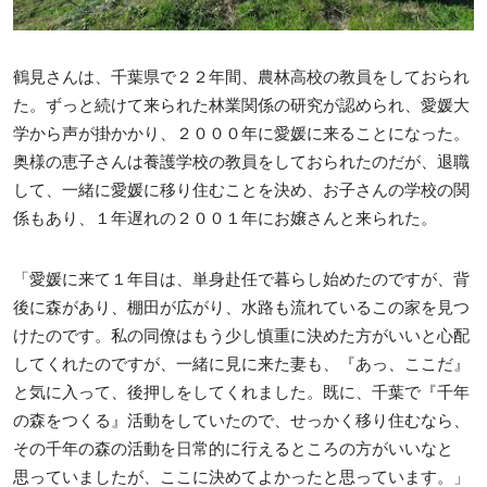
鶴見さんは、千葉県で２２年間、農林高校の教員をしておられ
た。ずっと続けて来られた林業関係の研究が認められ、愛媛大
学から声が掛かかり、２０００年に愛媛に来ることになった。
奥様の恵子さんは養護学校の教員をしておられたのだが、退職
して、一緒に愛媛に移り住むことを決め、お子さんの学校の関
係もあり、１年遅れの２００１年にお嬢さんと来られた。
「愛媛に来て１年目は、単身赴任で暮らし始めたのですが、背
後に森があり、棚田が広がり、水路も流れているこの家を見つ
けたのです。私の同僚はもう少し慎重に決めた方がいいと心配
してくれたのですが、一緒に見に来た妻も、『あっ、ここだ』
と気に入って、後押しをしてくれました。既に、千葉で『千年
の森をつくる』活動をしていたので、せっかく移り住むなら、
その千年の森の活動を日常的に行えるところの方がいいなと
思っていましたが、ここに決めてよかったと思っています。」