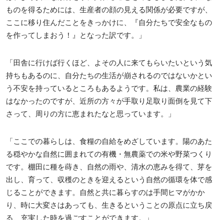
ものを得るためには、生産者の顔の見える関係が必要ですが、
ここに移り住んだことをきっかけに、『自分たちで安全なもの
を作ってしまおう！』となった訳です。」
「田舎に行けば行くほど、よその人に来てもらいたいという気
持ちもあるのに、自分たちの生活が崩されるのではないかとい
う不安を持っているところもあるようです。私は、農業の経験
はなかったのですが、近所の方々が手取り足取り面倒を見て下
さって、周りの方に恵まれたなと思っています。」
「ここでの暮らしは、食糧の自給をめざしています。陽のあた
る穏やかな自然に囲まれての有機・無農薬での米や野菜つくり
です。棚田に種を蒔き、自然の雨や、清水の恵みを得て、芽を
出し、育って、収穫のときを迎えるという自然の循環を体で感
じることができます。自然と共に暮らすのは手間ヒマがかか
り、時に大変さはあっても、生きるということの原点に立ち戻
る、充実した時を過ごすことができます。」