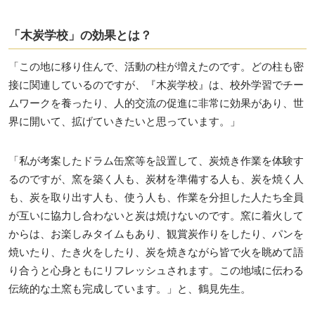
「木炭学校」の効果とは？
「この地に移り住んで、活動の柱が増えたのです。どの柱も密
接に関連しているのですが、『木炭学校』は、校外学習でチー
ムワークを養ったり、人的交流の促進に非常に効果があり、世
界に開いて、拡げていきたいと思っています。」
「私が考案したドラム缶窯等を設置して、炭焼き作業を体験す
るのですが、窯を築く人も、炭材を準備する人も、炭を焼く人
も、炭を取り出す人も、使う人も、作業を分担した人たち全員
が互いに協力し合わないと炭は焼けないのです。窯に着火して
からは、お楽しみタイムもあり、観賞炭作りをしたり、パンを
焼いたり、たき火をしたり、炭を焼きながら皆で火を眺めて語
り合うと心身ともにリフレッシュされます。この地域に伝わる
伝統的な土窯も完成しています。」と、鶴見先生。