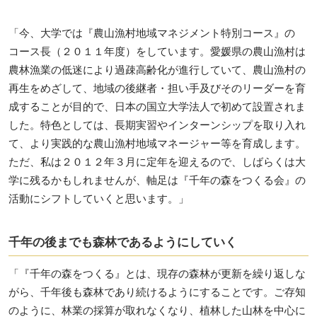
「今、大学では『農山漁村地域マネジメント特別コース』の
コース長（２０１１年度）をしています。愛媛県の農山漁村は
農林漁業の低迷により過疎高齢化が進行していて、農山漁村の
再生をめざして、地域の後継者・担い手及びそのリーダーを育
成することが目的で、日本の国立大学法人で初めて設置されま
した。特色としては、長期実習やインターンシップを取り入れ
て、より実践的な農山漁村地域マネージャー等を育成します。
ただ、私は２０１２年３月に定年を迎えるので、しばらくは大
学に残るかもしれませんが、軸足は『千年の森をつくる会』の
活動にシフトしていくと思います。」
千年の後までも森林であるようにしていく
「『千年の森をつくる』とは、現存の森林が更新を繰り返しな
がら、千年後も森林であり続けるようにすることです。ご存知
のように、林業の採算が取れなくなり、植林した山林を中心に