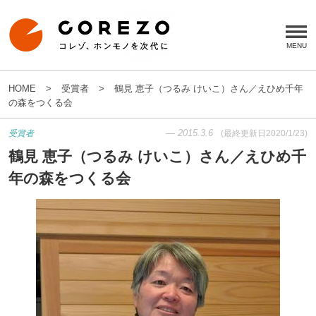
HOME
受賞者
鶴見 恵子（つるみ けいこ）さん／えひめ千年
の森をつくる会
—
2015.3.6
受賞者
(最終更新日
2020/1/23
)
鶴見 恵子（つるみ けいこ）さん／えひめ千
年の森をつくる会