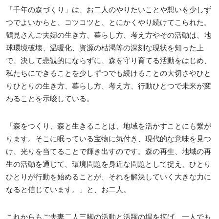
「千年の森づくり」は、お二人のやりたいことや想いを少しず
つでよいからと、コツコツと、とにかくやり続けてこられた。
鶴見さんご夫婦の生き方、暮らし方、考え方やその活動は、地
球環境破壊、温暖化、資源の枯渇等の深刻な現状を知った上
で、決して悲観的にならずに、森を守り育てる活動をはじめ、
私たちにできることを少しずつでも続けることの大切さやひと
りひとりの生き方、暮らし方、考え方、行動ひとつで未来が変
わることを示唆している。
「森をつくり、森と生きることは、地域を活かすことにも繋が
ります。そこに眠っている宝物に気付き、現代的な意味を見つ
け、光りを当てることで輝き出すのです。森の再生、地域の再
生の活動を通じて、環境問題を身近な問題として捉え、ひとり
ひとりが行動を始めることが、それを解決していく大きな力に
なると信じています。」と、お二人。
これからもご夫妻二人三脚の活動と活躍の場を拡げ、一人でも