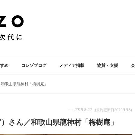
すめ
コレゾブログ
メディア掲載
協賛・支援
会
／和歌山県龍神村「梅樹庵」
—
2018.8.22
(最終更新日
2020/1/16
)
ず）さん／和歌山県龍神村「梅樹庵」