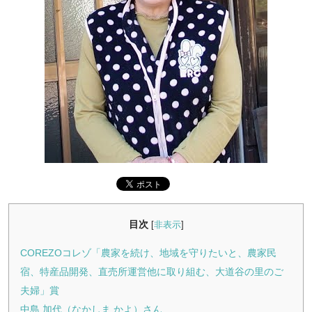
目次
[
非表示
]
COREZOコレゾ「農家を続け、地域を守りたいと、農家民
宿、特産品開発、直売所運営他に取り組む、大道谷の里のご
夫婦」賞
中島 加代（なかしま かよ）さん