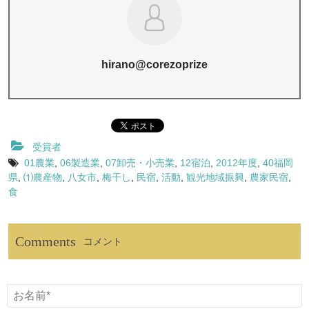
hirano@corezoprize
受賞者
01農業
,
06製造業
,
07卸売・小売業
,
12宿泊
,
2012年度
,
40福岡
県
,
⑴農産物
,
八女市
,
梅干し
,
民宿
,
活動
,
観光地域振興
,
農家民宿
,
食