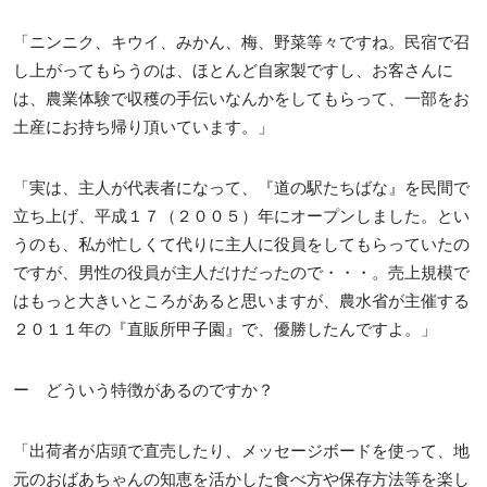
「ニンニク、キウイ、みかん、梅、野菜等々ですね。民宿で召
し上がってもらうのは、ほとんど自家製ですし、お客さんに
は、農業体験で収穫の手伝いなんかをしてもらって、一部をお
土産にお持ち帰り頂いています。」
「実は、主人が代表者になって、『道の駅たちばな』を民間で
立ち上げ、平成１７（２００５）年にオープンしました。とい
うのも、私が忙しくて代りに主人に役員をしてもらっていたの
ですが、男性の役員が主人だけだったので・・・。売上規模で
はもっと大きいところがあると思いますが、農水省が主催する
２０１１年の『直販所甲子園』で、優勝したんですよ。」
ー どういう特徴があるのですか？
「出荷者が店頭で直売したり、メッセージボードを使って、地
元のおばあちゃんの知恵を活かした食べ方や保存方法等を楽し