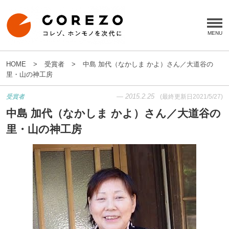
HOME
受賞者
中島 加代（なかしま かよ）さん／大道谷の
里・山の神工房
—
2015.2.25
受賞者
(最終更新日
2021/5/27
)
中島 加代（なかしま かよ）さん／大道谷の
里・山の神工房