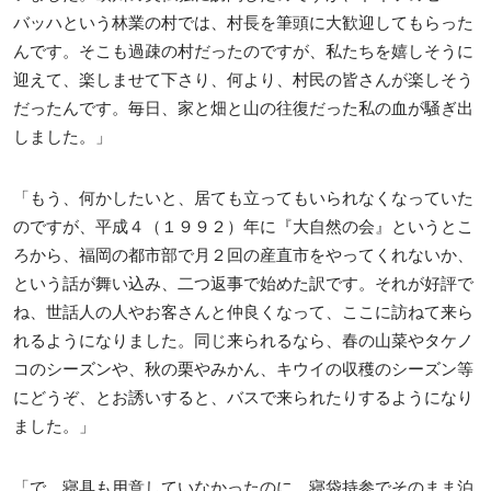
バッハという林業の村では、村長を筆頭に大歓迎してもらった
んです。そこも過疎の村だったのですが、私たちを嬉しそうに
迎えて、楽しませて下さり、何より、村民の皆さんが楽しそう
だったんです。毎日、家と畑と山の往復だった私の血が騒ぎ出
しました。」
「もう、何かしたいと、居ても立ってもいられなくなっていた
のですが、平成４（１９９２）年に『大自然の会』というとこ
ろから、福岡の都市部で月２回の産直市をやってくれないか、
という話が舞い込み、二つ返事で始めた訳です。それが好評で
ね、世話人の人やお客さんと仲良くなって、ここに訪ねて来ら
れるようになりました。同じ来られるなら、春の山菜やタケノ
コのシーズンや、秋の栗やみかん、キウイの収穫のシーズン等
にどうぞ、とお誘いすると、バスで来られたりするようになり
ました。」
「で、寝具も用意していなかったのに、寝袋持参でそのまま泊