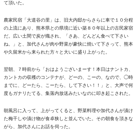
て頂いた。
農家民宿「大道谷の里」は、旧大内邸からさらに車で１０分程
の上流にあり、熊本県との県境に近い築８０年以上の古民家宿
だ。広い土間で炭が熾され、「さあ、どんどん食べて下さい
ね。」と、加代さんが肉や野菜が豪快に焼いて下さって、熊本
や久留米から来られた方々と大いに盛り上がった。
翌朝、７時前から「おはようございまーす！本日はナントカ、
カントカの収穫のコンテナが、どーの、こーの、なので、◯時
までに、どーたら、こーたら、して下さい！！」と、大声で何
度もガナリたてる、集落内放送みたいなのに叩き起こされた。
朝風呂に入って、上がってくると、野菜料理や加代さんが漬け
た梅干しや漬け物が食卓狭しと並んでいた。その朝食を頂きな
がら、加代さんにお話を伺った。