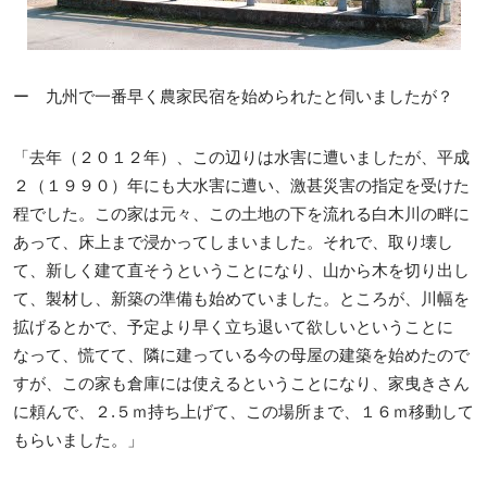
ー 九州で一番早く農家民宿を始められたと伺いましたが？
「去年（２０１２年）、この辺りは水害に遭いましたが、平成
２（１９９０）年にも大水害に遭い、激甚災害の指定を受けた
程でした。この家は元々、この土地の下を流れる白木川の畔に
あって、床上まで浸かってしまいました。それで、取り壊し
て、新しく建て直そうということになり、山から木を切り出し
て、製材し、新築の準備も始めていました。ところが、川幅を
拡げるとかで、予定より早く立ち退いて欲しいということに
なって、慌てて、隣に建っている今の母屋の建築を始めたので
すが、この家も倉庫には使えるということになり、家曳きさん
に頼んで、２.５ｍ持ち上げて、この場所まで、１６ｍ移動して
もらいました。」