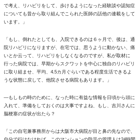
で考え、リハビリをして、歩けるようになった経験談や認知症
についても昔から取り組んでこられた医師の話他の連載をして
います。」
「もし、倒れたとしても、入院できるのは６ヶ月で、後は、通
院リハビリになりますが、在宅では、思うように動かない、痛
いとか云って、リハビリをしなくなるのですが、私が取材に
行った病院では、早期からスクワットを中心に独自のリハビリ
に取り組ませ、平均、4.5カ月ぐらいである程度生活できるよ
うな状態に戻して、他院させる病院もあります。」
―もしもの時のために、なった時に有益な情報を日頃から頭に
入れて、準備をしておくのは大事ですよね、もし、吉川さんに
脳梗塞の症状が出たら？
「この自宅兼事務所からは大阪市大病院が目と鼻の先なので、
自分で行けなければ、このマンションの防災の管理人は24時間