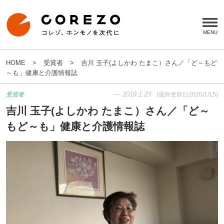
HOME
受賞者
吉川 玉子(よしかわ たまこ）さん／「ど～もど
～も」健康と介護情報誌
—
2019.1.23
受賞者
(最終更新日
2020/1/15
)
吉川 玉子(よしかわ たまこ）さん／「ど～
もど～も」健康と介護情報誌