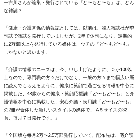
―吉川さんが編集・発行されている『ど〜もど〜も』は、どん
な雑誌？
「健康・介護関係の情報誌としては、以前は、婦人雑誌社が季
刊誌で雑誌を発行していましたが、2年で休刊になり、定期的
に2万部以上を発行している媒体は、ウチの『ど〜もど〜も』
しかないと思います。」
「介護の情報のニーズは、今、申し上げたように、０か100以
上なので、専門職の方々だけでなく、一般の方々まで幅広い層
に読んでもらえるように、健康に笑顔で過ごせる情報を中心に
掲載した、48歳からの健康・笑顔応援誌『ど〜もど〜も』と介
護情報を中心に掲載した、安心介護・実用誌『ど〜もど〜も』
の2冊が合体した新しいスタイルの媒体で、 A５サイズの32
頁、毎月７日発行です。」
「全国版を毎月2万〜2.5万部発行していて、配布先は、宅介護