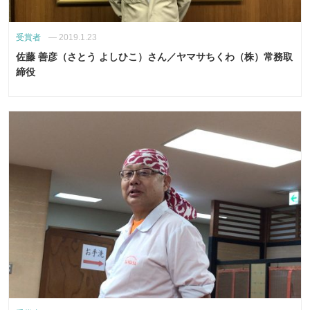
受賞者
—
2019.1.23
佐藤 善彦（さとう よしひこ）さん／ヤマサちくわ（株）常務取
締役