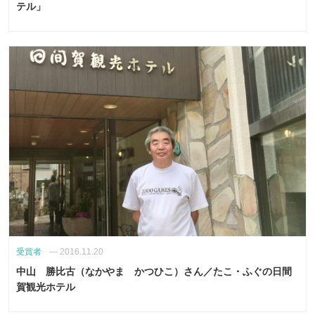
テル」
受賞者
—
2016.11.20
中山 勝比古（なかやま かつひこ）さん／たこ・ふぐの日間
賀観光ホテル