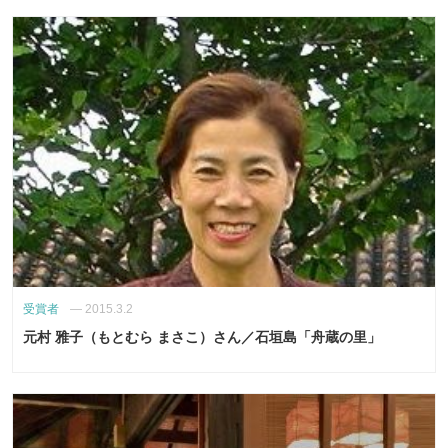
受賞者
—
2015.3.2
元村 雅子（もとむら まさこ）さん／石垣島「舟蔵の里」