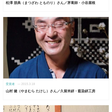
松澤 朋典（まつざわ とものり）さん／茅葺師・小谷屋根
受賞者
—
2015.3.18
山村 健（やまむら たけし）さん／久留米絣・藍染絣工房