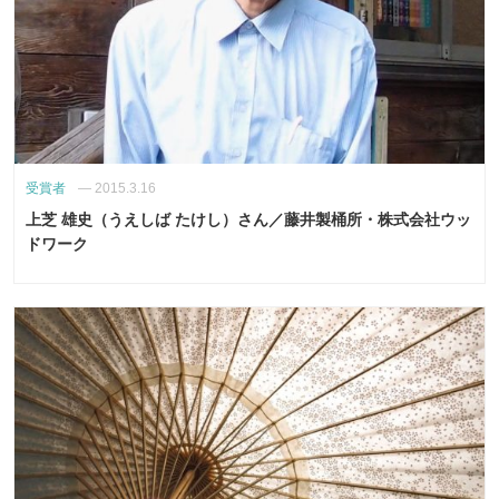
受賞者
—
2015.3.16
上芝 雄史（うえしば たけし）さん／藤井製桶所・株式会社ウッ
ドワーク