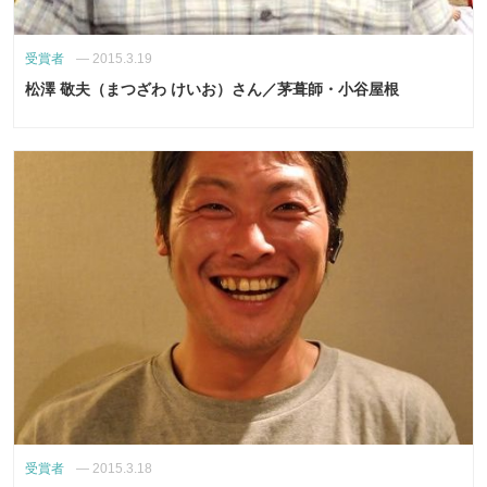
受賞者
—
2015.3.19
松澤 敬夫（まつざわ けいお）さん／茅葺師・小谷屋根
受賞者
—
2015.3.18