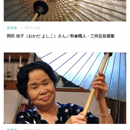
受賞者
—
2015.3.16
岡田 佳子（おかだ よしこ）さん／和傘職人・三州足助屋敷