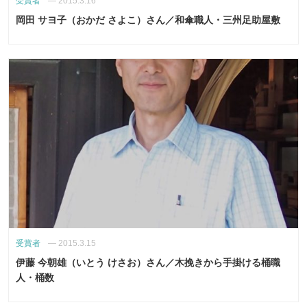
受賞者
—
2015.3.16
岡田 サヨ子（おかだ さよこ）さん／和傘職人・三州足助屋敷
受賞者
—
2015.3.15
伊藤 今朝雄（いとう けさお）さん／木挽きから手掛ける桶職
人・桶数