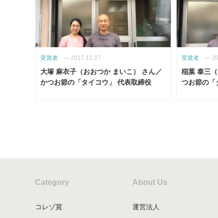
受賞者
—
2017.11.27
受賞者
—
20
大塚 麻衣子（おおつか まいこ） さん／
稲葉 泰三（
かつお節の「タイコウ」 代表取締役
つお節の「
Category
About Us
コレゾ賞
運営法人