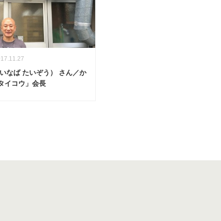
17.11.27
いなば たいぞう） さん／か
タイコウ」会長