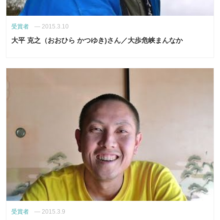
受賞者
—
2015.3.10
大平 克之（おおひら かつゆき)さん／大歩危峡まんなか
受賞者
—
2015.3.9