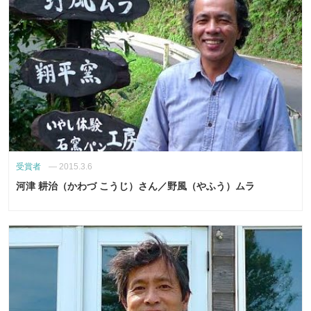
受賞者
—
2015.3.6
河津 耕治（かわづ こうじ）さん／野風（やふう）ムラ