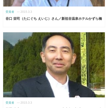
受賞者
—
2015.3.3
谷口 栄司（たにぐち えいじ）さん／新祖谷温泉ホテルかずら橋
受賞者
—
2015.3.3