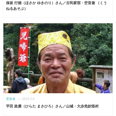
保坂 行徳（ほさか ゆきのり）さん／古民家宿・空音遊 （くう
ねるあそぶ）
受賞者
—
2015.3.9
平田 政廣（ひらた まさひろ）さん／山城・大歩危妖怪村