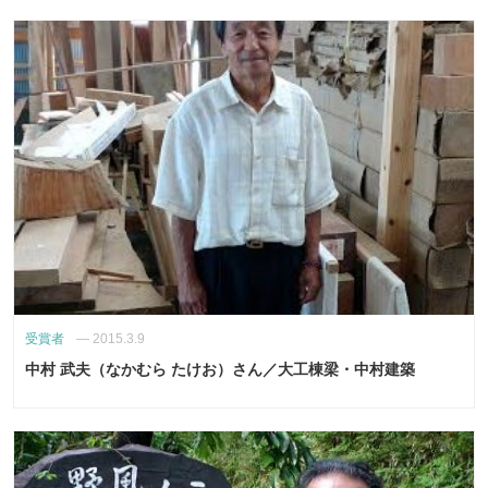
受賞者
—
2015.3.9
中村 武夫（なかむら たけお）さん／大工棟梁・中村建築