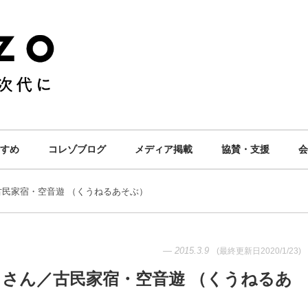
すめ
コレゾブログ
メディア掲載
協賛・支援
会
古民家宿・空音遊 （くうねるあそぶ）
—
2015.3.9
(最終更新日
2020/1/23
)
）さん／古民家宿・空音遊 （くうねるあ