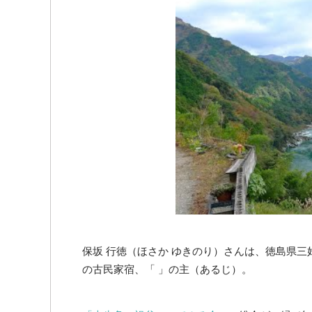
保坂 行徳（ほさか ゆきのり）さんは、徳島県
の古民家宿、「 」の主（あるじ）。