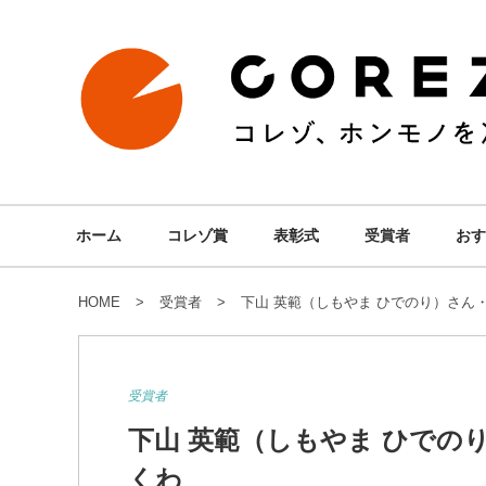
ホーム
コレゾ賞
表彰式
受賞者
おす
HOME
受賞者
下山 英範（しもやま ひでのり）さん
受賞者
下山 英範（しもやま ひでの
くわ