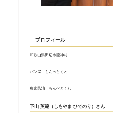
プロフィール
和歌山県田辺市龍神村
パン屋 もんぺとくわ
農家民泊 もんぺとくわ
下山 英範（しもやま ひでのり）さん