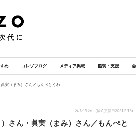
すめ
コレゾブログ
メディア掲載
協賛・支援
会
・眞実（まみ）さん／もんぺとくわ
—
2018.8.26
(最終更新日
2021/5/18
)
り）さん・眞実（まみ）さん／もんぺと