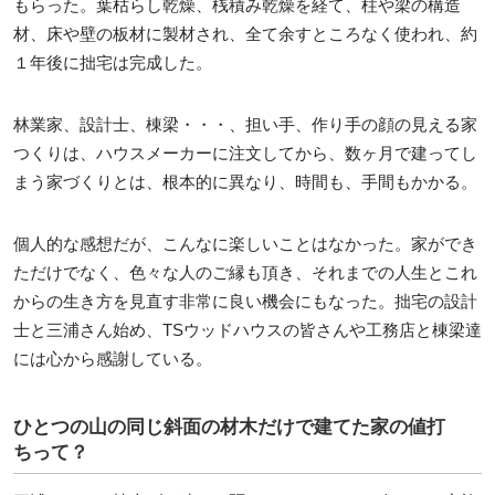
もらった。葉枯らし乾燥、桟積み乾燥を経て、柱や梁の構造
材、床や壁の板材に製材され、全て余すところなく使われ、約
１年後に拙宅は完成した。
林業家、設計士、棟梁・・・、担い手、作り手の顔の見える家
つくりは、ハウスメーカーに注文してから、数ヶ月で建ってし
まう家づくりとは、根本的に異なり、時間も、手間もかかる。
個人的な感想だが、こんなに楽しいことはなかった。家ができ
ただけでなく、色々な人のご縁も頂き、それまでの人生とこれ
からの生き方を見直す非常に良い機会にもなった。拙宅の設計
士と三浦さん始め、TSウッドハウスの皆さんや工務店と棟梁達
には心から感謝している。
ひとつの山の同じ斜面の材木だけで建てた家の値打
ちって？