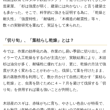
造家屋。「杉は強度が弱く、建築には向かない」と言う建築士
も多かった。そこで、科学的に強さを証明する為に、「乾燥と
耐久性」「強度特性」「耐犠牲」「木構造の耐震性」等々、
数々の実験研究を重ねて、実証をして来られた。
「切り旬」、「葉枯らし乾燥」とは？
今では、作業の効率化の為、作業のし易い季節に切り出し、ボ
イラーで人工乾燥をするのが主流だが、実験結果により、木頭
杉は油分が多く、耐犠牲に優れており、更に、乾燥の方法で強
度が大きく変わることがわかった。伐採して葉を付けたまま、
葉の蒸散作用を利用して、数か月かけて自然に乾かす「葉枯ら
し乾燥」と、虫害を防ぐために４～７月を避けて伐採する「切
り旬」を併用すれば最も強いことが判明した。
木頭産のスギは、赤味がちに育ち、やさしい色合いが特長で、
また秋目（年輪の色の濃い箇所）が太いので年輪がはっきりし