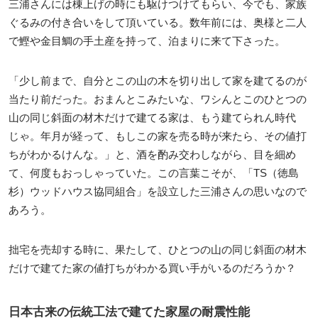
三浦さんには棟上げの時にも駆けつけてもらい、今でも、家族
ぐるみの付き合いをして頂いている。数年前には、奥様と二人
で鰹や金目鯛の手土産を持って、泊まりに来て下さった。
「少し前まで、自分とこの山の木を切り出して家を建てるのが
当たり前だった。おまんとこみたいな、ワシんとこのひとつの
山の同じ斜面の材木だけで建てる家は、もう建てられん時代
じゃ。年月が経って、もしこの家を売る時が来たら、その値打
ちがわかるけんな。」と、酒を酌み交わしながら、目を細め
て、何度もおっしゃっていた。この言葉こそが、「TS（徳島
杉）ウッドハウス協同組合」を設立した三浦さんの思いなので
あろう。
拙宅を売却する時に、果たして、ひとつの山の同じ斜面の材木
だけで建てた家の値打ちがわかる買い手がいるのだろうか？
日本古来の伝統工法で建てた家屋の耐震性能