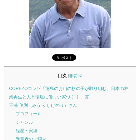
目次
[
非表示
]
COREZOコレゾ「徳島のお山の杉の子が取り組む、日本の林
業再生と人と環境に優しい家づくり 」賞
三浦 茂則（みうら しげのり）さん
プロフィール
ジャンル
経歴・実績
受賞者のご紹介