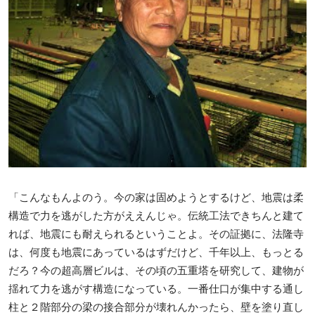
「こんなもんよのう。今の家は固めようとするけど、地震は柔
構造で力を逃がした方がええんじゃ。伝統工法できちんと建て
れば、地震にも耐えられるということよ。その証拠に、法隆寺
は、何度も地震にあっているはずだけど、千年以上、もっとる
だろ？今の超高層ビルは、その頃の五重塔を研究して、建物が
揺れて力を逃がす構造になっている。一番仕口が集中する通し
柱と２階部分の梁の接合部分が壊れんかったら、壁を塗り直し