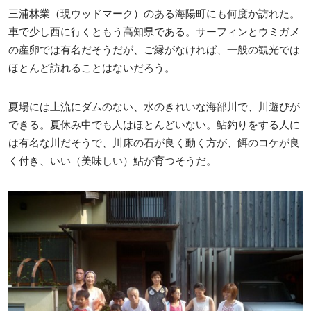
三浦林業（現ウッドマーク）のある海陽町にも何度か訪れた。
車で少し西に行くともう高知県である。サーフィンとウミガメ
の産卵では有名だそうだが、ご縁がなければ、一般の観光では
ほとんど訪れることはないだろう。
夏場には上流にダムのない、水のきれいな海部川で、川遊びが
できる。夏休み中でも人はほとんどいない。鮎釣りをする人に
は有名な川だそうで、川床の石が良く動く方が、餌のコケが良
く付き、いい（美味しい）鮎が育つそうだ。