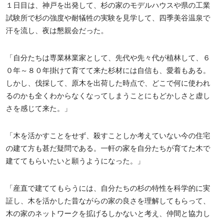
１日目は、神戸を出発して、杉の家のモデルハウスや県の工業
試験所で杉の強度や耐犠牲の実験を見学して、四季美谷温泉で
汗を流し、夜は懇親会だった。
「自分たちは専業林業家として、先代や先々代が植林して、６
０年～８０年掛けて育てて来た杉材には自信も、愛着もある。
しかし、伐採して、原木を出荷した時点で、どこで何に使われ
るのかも全くわからなくなってしまうことにもどかしさと虚し
さを感じて来た。」
「木を活かすことをせず、殺すことしか考えていない今の住宅
の建て方も甚だ疑問である。一軒の家を自分たちが育てた木で
建ててもらいたいと願うようになった。」
「産直で建ててもらうには、自分たちの杉の特性を科学的に実
証し、木を活かした昔ながらの家の良さを理解してもらって、
木の家のネットワークを拡げるしかないと考え、仲間と協力し