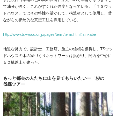
て油分が強く、これがすぐれた強度となっている。「ＴＳウッ
ドハウス」ではその特性を活かして、構造材として使用し、昔
ながらの伝統的な真壁工法を採用している。
http://www.ts-wood.or.jp/pages/term/term.html#sinkabe
地道な努力で、設計士、工務店、施主の信頼を獲得し、TSウッ
ドハウスの木の家づくりネットワークは拡がり、関西を中心に
５０棟以上が建った。
もっと都会の人たちに山を見てもらいたいー「杉の
伐採ツアー」