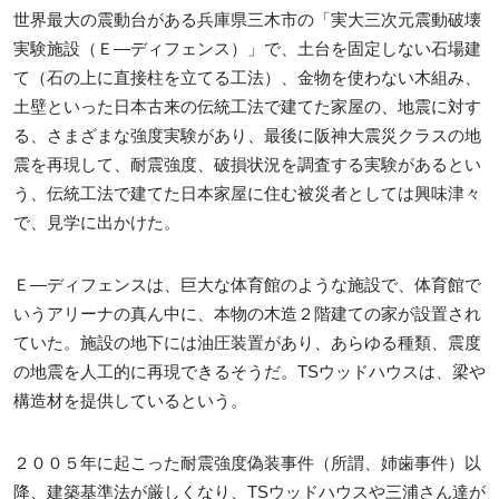
世界最大の震動台がある兵庫県三木市の「実大三次元震動破壊
実験施設（Ｅ―ディフェンス）」で、土台を固定しない石場建
て（石の上に直接柱を立てる工法）、金物を使わない木組み、
土壁といった日本古来の伝統工法で建てた家屋の、地震に対す
る、さまざまな強度実験があり、最後に阪神大震災クラスの地
震を再現して、耐震強度、破損状況を調査する実験があるとい
う、伝統工法で建てた日本家屋に住む被災者としては興味津々
で、見学に出かけた。
Ｅ―ディフェンスは、巨大な体育館のような施設で、体育館で
いうアリーナの真ん中に、本物の木造２階建ての家が設置され
ていた。施設の地下には油圧装置があり、あらゆる種類、震度
の地震を人工的に再現できるそうだ。TSウッドハウスは、梁や
構造材を提供しているという。
２００５年に起こった耐震強度偽装事件（所謂、姉歯事件）以
降、建築基準法が厳しくなり、TSウッドハウスや三浦さん達が