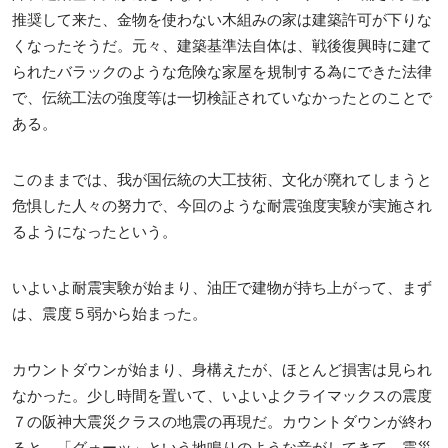
推奨して来た、金物を使わない木組みの家は建築許可が下りな
くなったそうだ。元々、建築基準法自体は、戦後復興時に建て
られたバラックのような危険な家屋を規制する為にできた法律
で、伝統工法の強度等は一切検証されていなかったとのことで
ある。
このままでは、我が国伝統の大工技術、文化が廃れてしまうと
危惧した人々の努力で、今回のような耐震強度実験が実施され
るようになったという。
いよいよ耐震実験が始まり、油圧で建物が持ち上がって、まず
は、震度５弱から始まった。
カウントダウンが始まり、身構えたが、ほとんど損害は見られ
なかった。少し時間を置いて、いよいよクライマックスの震度
７の阪神大震災クラスの地震の再現だ。カウントダウンが終わ
ると、「グォーッ」という地鳴りのような音がしてきて、震災