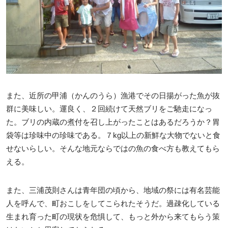
また、近所の甲浦（かんのうら）漁港でその日揚がった魚が抜
群に美味しい。運良く、２回続けて天然ブリをご馳走になっ
た。ブリの内蔵の煮付を召し上がったことはあるだろうか？胃
袋等は珍味中の珍味である。７kg以上の新鮮な大物でないと食
せないらしい。そんな地元ならではの魚の食べ方も教えてもら
える。
また、三浦茂則さんは青年団の頃から、地域の祭には有名芸能
人を呼んで、町おこしをしてこられたそうだ。過疎化している
生まれ育った町の現状を危惧して、もっと外から来てもらう策