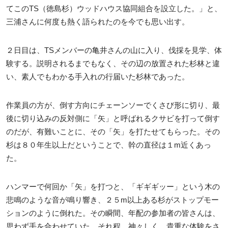
てこのTS（徳島杉）ウッドハウス協同組合を設立した。」と、
三浦さんに何度も熱く語られたのを今でも思い出す。
２日目は、TSメンバーの亀井さんの山に入り、伐採を見学、体
験する。説明されるまでもなく、その辺の放置された杉林と違
い、素人でもわかる手入れの行届いた杉林であった。
作業員の方が、倒す方向にチェーンソーでくさび形に切り、最
後に切り込みの反対側に「矢」と呼ばれるクサビを打って倒す
のだが、有難いことに、その「矢」を打たせてもらった。その
杉は８０年生以上だということで、幹の直径は１m近くあっ
た。
ハンマーで何回か「矢」を打つと、「ギギギッー」という木の
悲鳴のような音が鳴り響き、２５m以上ある杉がストップモー
ションのように倒れた。その瞬間、年配の参加者の皆さんは、
思わず手を合わせていた。それ程、神々しく、貴重な体験をさ