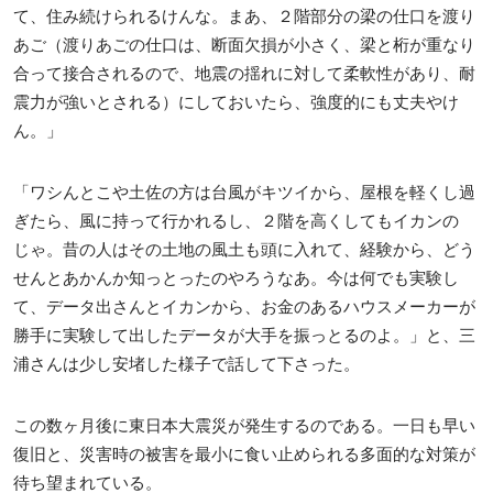
て、住み続けられるけんな。まあ、２階部分の梁の仕口を渡り
あご（渡りあごの仕口は、断面欠損が小さく、梁と桁が重なり
合って接合されるので、地震の揺れに対して柔軟性があり、耐
震力が強いとされる）にしておいたら、強度的にも丈夫やけ
ん。」
「ワシんとこや土佐の方は台風がキツイから、屋根を軽くし過
ぎたら、風に持って行かれるし、２階を高くしてもイカンの
じゃ。昔の人はその土地の風土も頭に入れて、経験から、どう
せんとあかんか知っとったのやろうなあ。今は何でも実験し
て、データ出さんとイカンから、お金のあるハウスメーカーが
勝手に実験して出したデータが大手を振っとるのよ。」と、三
浦さんは少し安堵した様子で話して下さった。
この数ヶ月後に東日本大震災が発生するのである。一日も早い
復旧と、災害時の被害を最小に食い止められる多面的な対策が
待ち望まれている。