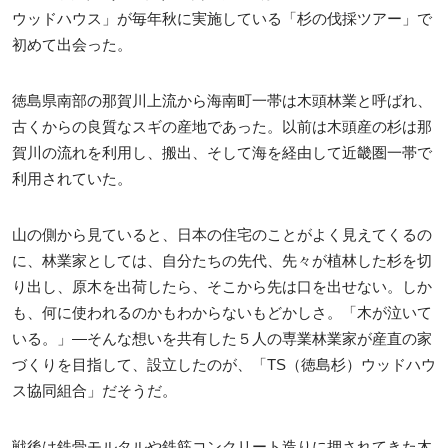
ウッドハウス」が毎年秋に実施している「杉の伐採ツアー」で
初めて出会った。
徳島県南部の那賀川上流から海南町一帯は木頭林業と呼ばれ、
古くからの良質なスギの産地であった。以前は木頭産の杉は那
賀川の流れを利用し、搬出、そして海を経由して近畿圏一帯で
利用されていた。
山の側から見ていると、日本の住宅のことがよく見えてくるの
に、林業家としては、自分たちの先代、先々が植林した杉を切
り出し、原木を出荷したら、そこから先は口を出せない。しか
も、何に使われるのかもわからないもどかしさ。「木が泣いて
いる。」―そんな想いを共有した５人の専業林業家が産直の家
づくりを目指して、設立したのが、「TS（徳島杉）ウッドハウ
ス協同組合」だそうだ。
戦後は鉄骨モルタルや鉄筋コンクリート造りに押されてきた木