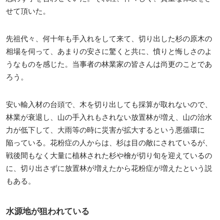
せて頂いた。
先祖代々、何十年も手入れをして来て、切り出した杉の原木の
相場を伺って、あまりの安さに驚くと共に、憤りと悔しさのよ
うなものを感じた。当事者の林業家の皆さんは尚更のことであ
ろう。
安い輸入材の台頭で、木を切り出しても採算が取れないので、
林業が衰退し、山の手入れもされない放置林が増え、山の治水
力が低下して、大雨等の時に災害が拡大するという悪循環に
陥っている。花粉症の人からは、杉は目の敵にされているが、
戦後間もなく大量に植林された杉や檜が切り旬を迎えているの
に、切り出さずに放置林が増えたから花粉症が増えたという説
もある。
水源地が狙われている