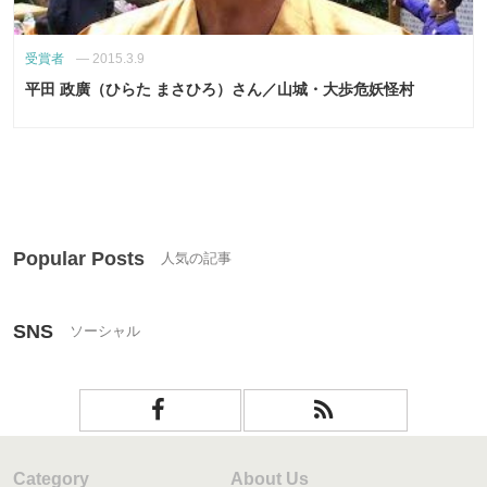
受賞者
—
2015.3.9
平田 政廣（ひらた まさひろ）さん／山城・大歩危妖怪村
Popular Posts
SNS
Category
About Us