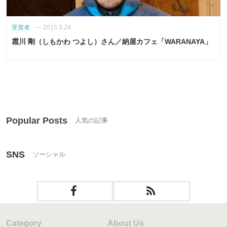
受賞者
—
2015.3.24
霜川 剛（しもかわ つよし）さん／納屋カフェ「WARANAYA」
Popular Posts
SNS
Category
About Us