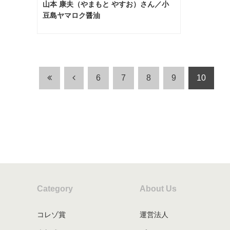
山本 康夫（やまもと やすお）さん／小
豆島ヤマロク醤油
6
7
8
9
10
Category
About Us
コレゾ賞
運営法人