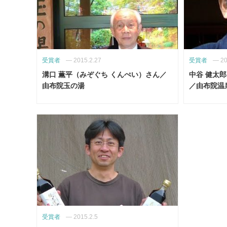
受賞者
—
2015.2.27
受賞者
—
20
溝口 薫平（みぞぐち くんぺい）さん／
中谷 健太
由布院玉の湯
／由布院温
受賞者
—
2015.2.5