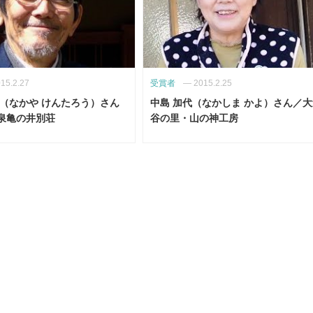
15.2.27
受賞者
—
2015.2.25
郎（なかや けんたろう）さん
中島 加代（なかしま かよ）さん／
泉亀の井別荘
谷の里・山の神工房