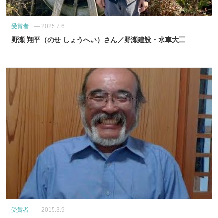
受賞者
—
2025.7.6
野瀬 翔平（のせ しょうへい）さん／野瀬建設・水車大工
受賞者
—
2015.3.9