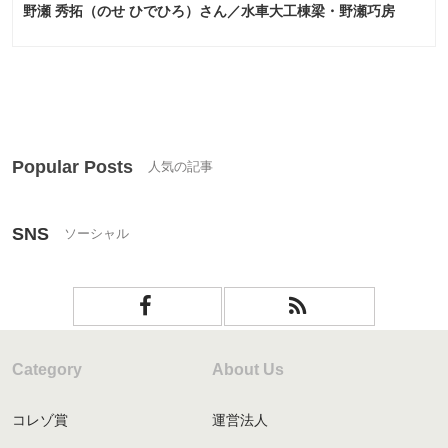
野瀬 秀拓（のせ ひでひろ）さん／水車大工棟梁・野瀬巧房
Popular Posts
SNS
Category
About Us
コレゾ賞
運営法人