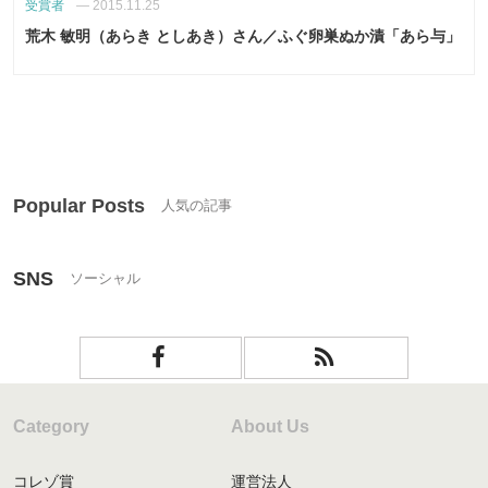
受賞者
—
2015.11.25
荒木 敏明（あらき としあき）さん／ふぐ卵巣ぬか漬「あら与」
Popular Posts
SNS
Category
About Us
コレゾ賞
運営法人