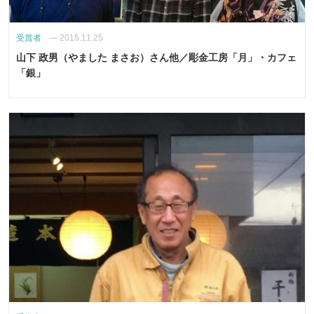
受賞者
—
2015.11.25
山下 政男（やました まさお）さん他／彫金工房「月」・カフェ
「銀」