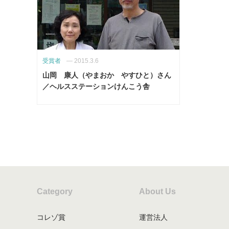
受賞者
—
2015.3.6
山岡 康人（やまおか やすひと）さん
／ヘルスステーションけんこう舎
Category
About Us
コレゾ賞
運営法人