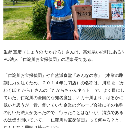
生野 宣宏（しょうの たかひろ）さんは、高知県いの町にあるN
PO法人「仁淀川お宝探偵団」の理事長である。
「仁淀川お宝探偵団」や自然派食堂「みんなの家」（本業の彫
刻に力を注ぐため、２０１４年に閉店）の名称は、川窪 財（か
わくぼ たから）さんの「たからちゃんネット」で、よく目にし
ていた。仁淀川の全国的な知名度は、四万十川より、はるかに
低いと思うが、昔、働いていた企業のグループ会社にその名称
の付いた法人があったので、行ったことはないが、清流である
のは伝え聞いていて、「仁淀川お宝探偵団」って何やろ？と、
なんとなく興味は持っていた。