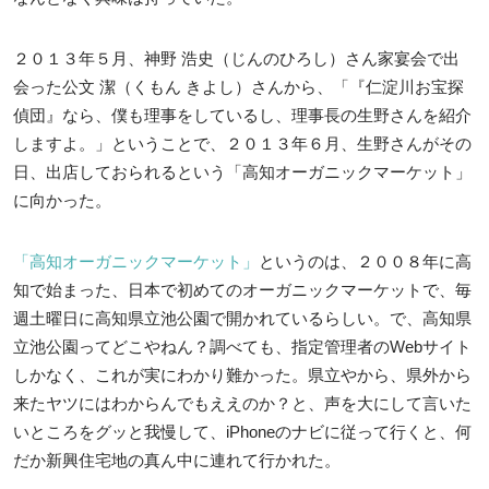
２０１３年５月、神野 浩史（じんのひろし）さん家宴会で出
会った公文 潔（くもん きよし）さんから、「『仁淀川お宝探
偵団』なら、僕も理事をしているし、理事長の生野さんを紹介
しますよ。」ということで、２０１３年６月、生野さんがその
日、出店しておられるという「高知オーガニックマーケット」
に向かった。
「高知オーガニックマーケット」
というのは、２００８年に高
知で始まった、日本で初めてのオーガニックマーケットで、毎
週土曜日に高知県立池公園で開かれているらしい。で、高知県
立池公園ってどこやねん？調べても、指定管理者のWebサイト
しかなく、これが実にわかり難かった。県立やから、県外から
来たヤツにはわからんでもええのか？と、声を大にして言いた
いところをグッと我慢して、iPhoneのナビに従って行くと、何
だか新興住宅地の真ん中に連れて行かれた。