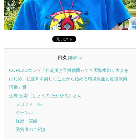
目次
[
非表示
]
COREZOコレゾ「仁淀川お宝探偵団って？国際水切り大会を
はじめ、仁淀川を楽しむことから始める環境保全と流域振興
活動」賞
生野 宣宏（しょうの たかひろ）さん
プロフィール
ジャンル
経歴・実績
受賞者のご紹介