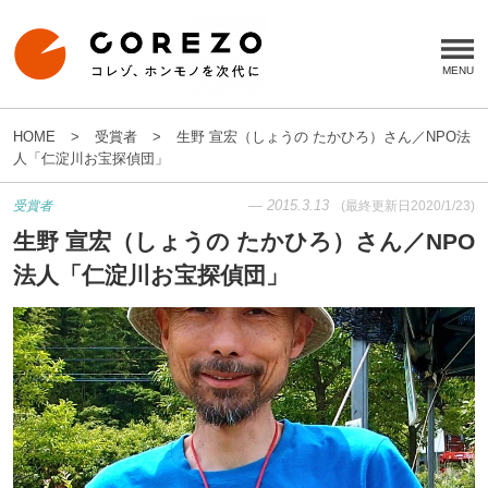
HOME
受賞者
生野 宣宏（しょうの たかひろ）さん／NPO法
人「仁淀川お宝探偵団」
—
2015.3.13
受賞者
(最終更新日
2020/1/23
)
生野 宣宏（しょうの たかひろ）さん／NPO
法人「仁淀川お宝探偵団」