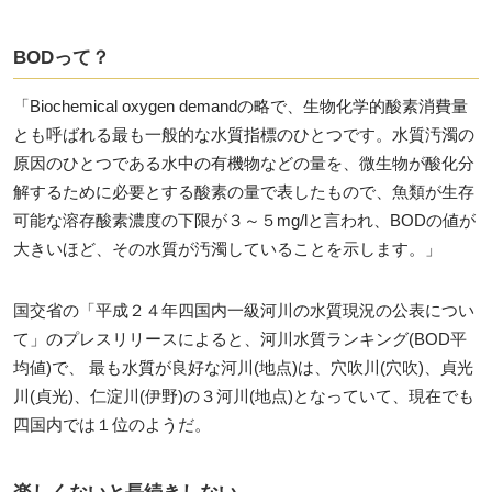
BODって？
「Biochemical oxygen demandの略で、生物化学的酸素消費量
とも呼ばれる最も一般的な水質指標のひとつです。水質汚濁の
原因のひとつである水中の有機物などの量を、微生物が酸化分
解するために必要とする酸素の量で表したもので、魚類が生存
可能な溶存酸素濃度の下限が３～５mg/lと言われ、BODの値が
大きいほど、その水質が汚濁していることを示します。」
国交省の「平成２４年四国内一級河川の水質現況の公表につい
て」のプレスリリースによると、河川水質ランキング(BOD平
均値)で、 最も水質が良好な河川(地点)は、穴吹川(穴吹)、貞光
川(貞光)、仁淀川(伊野)の３河川(地点)となっていて、現在でも
四国内では１位のようだ。