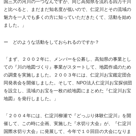
国三大の河川の一つなんですが、同じ高知県を流れる四万十川
と比べると、まだまだ知名度が低いので、仁淀川とその流域の
魅力を一人でも多くの方に知っていただきたくて、活動を始め
ました。」
ー どのような活動をしておられるのですか？
「まず、２００２年に、メンバーを公募し、高知県の事業とし
ての『川の地図づくり』事業がスタートして、地図作成のため
の調査を実施しました。２００３年には、仁淀川お宝鑑定団合
同発表会を開催しました。そして、NPO法人仁淀川お宝探偵団
を設立し、流域のお宝を一枚の絵地図にまとめた『仁淀川お宝
地図』を発行しました。」
「２００４年には、仁淀川柳瀬で『どっぷり体験仁淀川』を開
催して、この時に企画、実施した『水切り大会』が、『仁淀川
国際水切り大会』に発展して、今年で１０回目の大会になりま