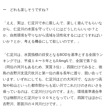
ー どれも楽しそうですね？
「ええ、実は、仁淀川で水に親しんで、楽しく遊んでもらいな
がら、仁淀川の水質を守っていくにはどうしたらいいか？と
か、自然環境を守りながら流域を活性化するにはどうすればい
いか？とか、考える機会にして欲しいのです。」
「仁淀川は、水質指標の目安となるBODを基準とする全国ラン
キングでは、平成１４〜５年とも0.6mg/Lで、全国で第７位
（同位の河川もあるため、実質３位）。四国だけでみると、徳
島の吉野川支流穴吹川と第一位の座を長年に渡り、競い合って
います。いずれにしても、仁淀川ほどの大河川で、なおかつ高
知や松山といった都市部からも近い川でこれだけのきれいさを
保っているのは、仁淀川だけなのです。また、環境基準適合率
では物部川と仁淀川が１００％となっていて、四国ではほかに
吉野川、那賀川の４河川だけです。」