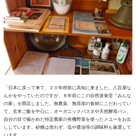
「日本に戻って来て、２０年程前に高知に来ました。八百屋な
んかをやっていたのですが、８年前にこの自然派食堂『みんな
の家』を開店しました。無農薬、無添加の食材にこだわってい
て、玄米ご飯を中心に、オーガニックパスタや天然酵母パン、
自分の目で確かめた特定農家の有機野菜を使ったメユーをお出
ししています。砂糖は使わず、塩や醤油等の調味料も厳選して
います。」