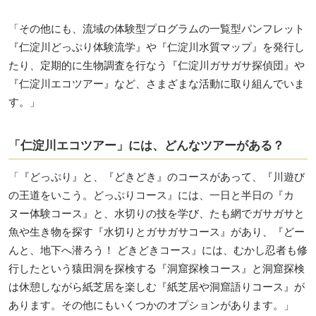
「その他にも、流域の体験型プログラムの一覧型パンフレット
『仁淀川どっぷり体験流学』や『仁淀川水質マップ』を発行し
たり、定期的に生物調査を行なう『仁淀川ガサガサ探偵団』や
『仁淀川エコツアー』など、さまざまな活動に取り組んでいま
す。」
「仁淀川エコツアー」には、どんなツアーがある？
「『どっぷり』と、『どきどき』のコースがあって、『川遊び
の王道をいこう。どっぷりコース』には、一日と半日の『カ
ヌー体験コース』と、水切りの技を学び、たも網でガサガサと
魚や生き物を探す『水切りとガサガサコース』があり、『どー
んと、地下へ潜ろう！ どきどきコース』には、むかし忍者も修
行したという猿田洞を探検する『洞窟探検コース』と洞窟探検
は休憩しながら紙芝居を楽しむ『紙芝居や洞窟語りコース』が
あります。その他にもいくつかのオプションがあります。」