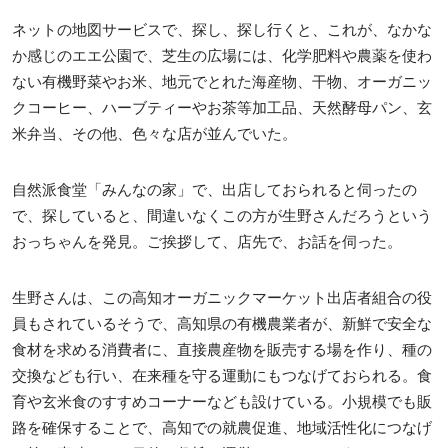
ネットの地図サービスで、探し、探し行くと、これが、なかな
か感じのエエ公園で、芝生の広場には、化学肥料や農薬を使わ
ない有機野菜やお米、地元でとれた海産物、干物、オーガニッ
クコーヒー、ハーブティーやお茶等加工品、天然酵母パン、玄
米弁当、その他、色々な店が並んでいた。
自然派食堂「みんなの家」で、出店しておられると伺ったの
で、探していると、間違いなくこの方が生野さんだろうという
おっちゃんを発見。ご挨拶して、店先で、お話を伺った。
生野さんは、この高知オーガニックマーケット出店者組合の役
員もされているそうで、高知県の有機農業者が、新鮮で安全な
食材を求める消費者に、直接農産物を販売する場を作り、種の
交換なども行い、在来種を守る運動にもつなげておられる。食
育や玄米食のすすめコーナーなども設けている。小規模でも販
路を確保することで、高知での就農促進、地域活性化につなげ