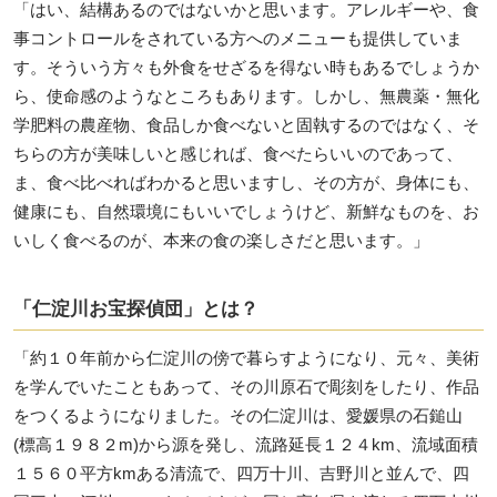
「はい、結構あるのではないかと思います。アレルギーや、食
事コントロールをされている方へのメニューも提供していま
す。そういう方々も外食をせざるを得ない時もあるでしょうか
ら、使命感のようなところもあります。しかし、無農薬・無化
学肥料の農産物、食品しか食べないと固執するのではなく、そ
ちらの方が美味しいと感じれば、食べたらいいのであって、
ま、食べ比べればわかると思いますし、その方が、身体にも、
健康にも、自然環境にもいいでしょうけど、新鮮なものを、お
いしく食べるのが、本来の食の楽しさだと思います。」
「仁淀川お宝探偵団」とは？
「約１０年前から仁淀川の傍で暮らすようになり、元々、美術
を学んでいたこともあって、その川原石で彫刻をしたり、作品
をつくるようになりました。その仁淀川は、愛媛県の石鎚山
(標高１９８２m)から源を発し、流路延長１２４km、流域面積
１５６０平方kmある清流で、四万十川、吉野川と並んで、四