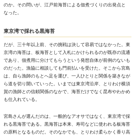
のか。その問いが、江戸前海苔による佃煮づくりの出発点と
なった。
東京湾で採れる黒海苔
だが、三十年以上前、その挑戦は決して容易ではなかった。東
京湾の海苔は、板海苔として入札にかけられるのが既存の流通
であり、佃煮用に分けてもらうという発想自体が前例のないも
のだった。漁協に相談しても門前払いを受けた。そこから宮島
は、自ら漁師のもとへ足を運び、一人ひとりと関係を築きなが
ら道を切り開いていった。いまでは東京湾沿岸、とりわけ横須
賀の漁師との信頼関係のなかで、海苔だけでなく昆布やわかめ
も仕入れている。
宮島さんが選んだのは、一般的なアオサではなく、東京湾で採
れる黒海苔である。黒海苔は本来、寿司などに使われる板海苔
の原料となるものだ。そのなかでも、とりわけ柔らかく香り高