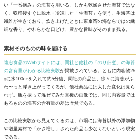
い「一番摘み」の海苔を用いる。しかも乾燥させた海苔ではな
く、収穫後すぐに脱水・冷凍した「生海苔」を使う。生海苔は
繊維が生きており、炊き上げたときに東京湾の海ならではの繊
細な香り、やわらかな口どけ、豊かな旨味がそのまま残る。
素材そのものの味を届ける
遠忠食品のWebサイトには、同社と他社の「のり佃煮」の海苔
の含有量がわかる比較実験
が掲載されている。ともに内容物25
gに水100ccを入れて約5分後、同社の商品は、徐々に海苔がふ
わ〜っと浮き上がってくるが、他社商品には大した変化は見ら
れず。瓶を振って混ぜてみた直後の画像では、同じ内容量では
あるものの海苔の含有量の差は歴然である。
この比較実験から見えてくるのは、市場には海苔以外の添加物
や増量素材で「かさ増し」された商品も少なくないという現実
である。