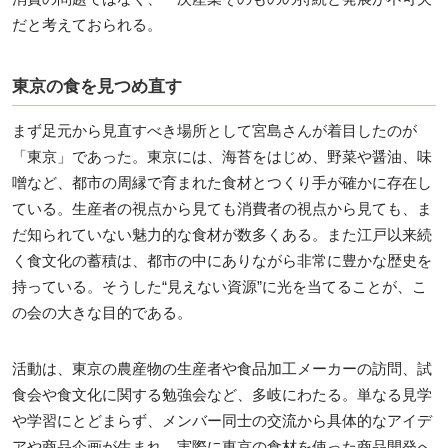
だと考えておられる。
東京の食を見つめ直す
まず足元から見直すべき場所として宮島さんが着目したのが
「東京」であった。東京には、海苔をはじめ、野菜や醤油、味
噌など、都市の周縁で育まれた食材とつくり手が確かに存在し
ている。生産者の視点から見ても消費者の視点から見ても、ま
だ知られていない魅力的な食材が数多くある。また江戸以来続
く食文化の蓄積は、都市の中にありながら非常に豊かな歴史を
持っている。そうした“見えない資源”に光を当てることが、こ
の会の大きな目的である。
活動は、東京の農産物の生産者や食品加工メーカーの訪問、試
食会や食文化に関する勉強会など、多岐にわたる。単なる見学
や学習にとどまらず、メンバー同士の交流から具体的なアイデ
アや商品企画が生まれ、実際に東京の食材を使った商品開発へ