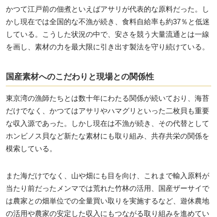
かつて江戸前の佃煮といえばアサリが代表的な原料だった。し
かし現在では全国的な不漁が続き、食料自給率も約37％と低迷
している。こうした状況の中で、安さを競う大量流通とは一線
を画し、素材の力を最大限に引き出す製法を守り続けている。
国産素材へのこだわりと現場との関係性
東京湾の漁師たちとは数十年にわたる関係が続いており、海苔
だけでなく、かつてはアサリやハマグリといった二枚貝も重要
な収入源であった。しかし現在は不漁が続き、その代替として
ホンビノス貝など新たな素材にも取り組み、共存共栄の関係を
模索している。
また海だけでなく、山や畑にも目を向け、これまで輸入原料が
当たり前だったメンマでは荒れた竹林の活用、国産ザーサイで
は農家との畑単位での全量買い取りを実施するなど、遊休農地
の活用や農家の安定した収入にもつながる取り組みを進めてい