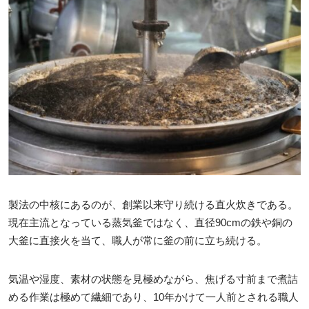
製法の中核にあるのが、創業以来守り続ける直火炊きである。
現在主流となっている蒸気釜ではなく、直径90cmの鉄や銅の
大釜に直接火を当て、職人が常に釜の前に立ち続ける。
気温や湿度、素材の状態を見極めながら、焦げる寸前まで煮詰
める作業は極めて繊細であり、10年かけて一人前とされる職人