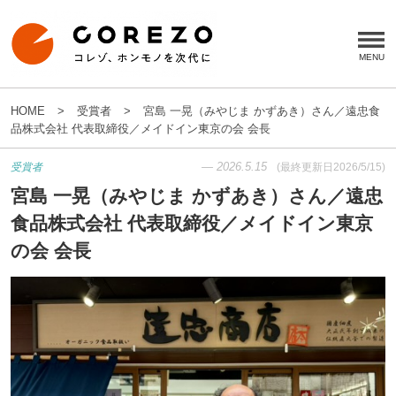
HOME
受賞者
宮島 一晃（みやじま かずあき）さん／遠忠食
品株式会社 代表取締役／メイドイン東京の会 会長
—
2026.5.15
受賞者
(最終更新日
2026/5/15
)
宮島 一晃（みやじま かずあき）さん／遠忠
食品株式会社 代表取締役／メイドイン東京
の会 会長