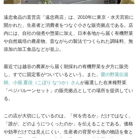
遠忠食品の直営店「遠忠商店」は、2010年に東京・水天宮前に
開かれた、生産者と消費者をつなぐ小さな販売拠点である。店
内には、自社の佃煮や惣菜に加え、日本各地から届く有機野菜
や自然栽培の農産物、昔ながらの製法でつくられた調味料、無
添加の加工食品などが並ぶ。
最近では越谷の農家から届く朝採れの有機野菜を夕方に販売
し、すでに固定客がついているという。また、
愛の野菜伝道
師、小堀 夏佳（こぼり なつか）さん
が厳選した在来種野菜
「ベジバルーンセット」の販売拠点としての場所を提供してい
る。
この店が大切にしているのは、「何を売るか」だけではなく、
「誰が、どのようにつくったのか」を伝えることである。価格
や効率だけでは見えにくい、生産者の背景や土地の物語を食と