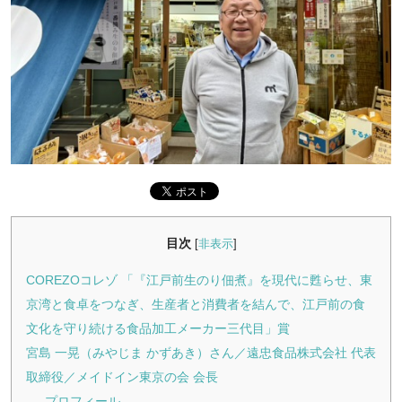
目次
[
非表示
]
COREZOコレゾ 「『江戸前生のり佃煮』を現代に甦らせ、東
京湾と食卓をつなぎ、生産者と消費者を結んで、江戸前の食
文化を守り続ける食品加工メーカー三代目」賞
宮島 一晃（みやじま かずあき）さん／遠忠食品株式会社 代表
取締役／メイドイン東京の会 会長
プロフィール