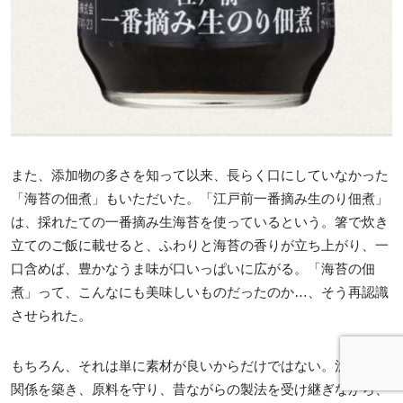
また、添加物の多さを知って以来、長らく口にしていなかった
「海苔の佃煮」もいただいた。「江戸前一番摘み生のり佃煮」
は、採れたての一番摘み生海苔を使っているという。箸で炊き
立てのご飯に載せると、ふわりと海苔の香りが立ち上がり、一
口含めば、豊かなうま味が口いっぱいに広がる。「海苔の佃
煮」って、こんなにも美味しいものだったのか…、そう再認識
させられた。
もちろん、それは単に素材が良いからだけではない。漁師との
関係を築き、原料を守り、昔ながらの製法を受け継ぎながら、