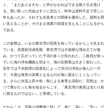
く、「まだありますか」と声がかかればできる限り引き受け
る。買い取った代金はすぐに支払う。昨年は原料不足で苦しい
年もあったが、それでも生産者との関係を優先した。原料を買
い支えることが、そのまま漁業の現場を支えることになるから
である。
この姿勢は、いまの東京湾の現実を知っているからこそ生まれ
ている。高度経済成長期、東京湾では大規模な埋め立てが進
み、かつて広がっていた干潟の多くが失われた。二枚貝が担っ
ていた海の浄化機能も弱まり、海の生態系は大きく変わった。
近年では下水処理の高度化によって河川の浄化が進んだ一方
で、今度は海苔の栄養となるものが海に届きにくくなってい
る。さらに水温上昇や魚・鳥による食害も深刻だ。宮島は、か
つて豊かだった海を知るからこそ、「東京湾の海苔は当たり前
に残るものではない」と実感している。
だからこそ、宮島は消費者に対して、単に「高い」「安い」で