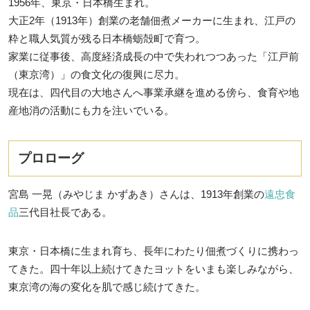
1956年、東京・日本橋生まれ。
大正2年（1913年）創業の老舗佃煮メーカーに生まれ、江戸の
粋と職人気質が残る日本橋蛎殻町で育つ。
家業に従事後、高度経済成長の中で失われつつあった「江戸前
（東京湾）」の食文化の復興に尽力。
現在は、四代目の大地さんへ事業承継を進める傍ら、食育や地
産地消の活動にも力を注いでいる。
プロローグ
宮島 一晃（みやじま かずあき）さんは、1913年創業の
遠忠食
品
三代目社長である。
東京・日本橋に生まれ育ち、長年にわたり佃煮づくりに携わっ
てきた。四十年以上続けてきたヨットをいまも楽しみながら、
東京湾の海の変化を肌で感じ続けてきた。