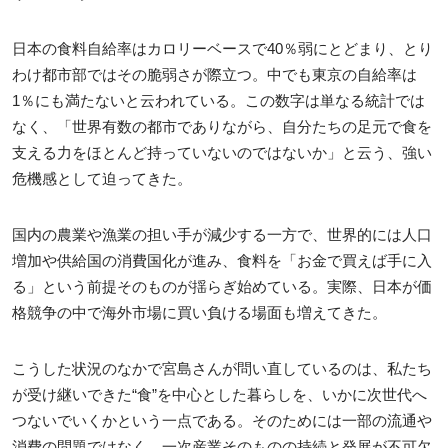
日本の食料自給率はカロリーベースで40％弱にとどまり、とり
わけ都市部ではその脆弱さが際立つ。中でも東京の自給率は
1％にも満たないと云われている。この数字は単なる統計では
なく、「世界有数の都市でありながら、自分たちの足元で食を
支える力をほとんど持っていないのではないか」と云う、強い
危機感として迫ってきた。
国内の農業や漁業の担い手が減少する一方で、世界的には人口
増加や供給国の消費国化が進み、食料を「お金で買えば手に入
る」という前提そのものが揺らぎ始めている。実際、日本が価
格競争の中で海外市場に買い負ける場面も増えてきた。
こうした状況のなかで宮島さんが問い直しているのは、私たち
が受け継いできた“食”を中心とした暮らしを、いかに次世代へ
つないでいくかという一点である。そのためには一部の流通や
消費の問題ではなく、一次産業そのものの持続と発展が不可欠