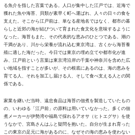
る魚介を指した言葉である。人口が集中した江戸では、近海で
獲れた魚や海苔、貝類が素早く町へ運ばれ、人々の日々の食を
支えた。そこから江戸前は、単なる産地名ではなく、都市の暮
らしと近郊の海が結びついて育まれた食文化を意味するように
なった。海苔もまた、その代表的な恵みのひとつである。潮の
干満があり、川から栄養が流れ込む東京湾は、古くから海苔養
殖に適した海だった。今日では東京の埋め立てや都市化が進
み、江戸前という言葉は東京湾沿岸の千葉や神奈川を含めた広
い地域を指すことが多いが、その根底にあるのは、海の恵みを
育てる人、それを加工し届ける人、そして食べ支える人との関
係である。
家業を継いだ当時、遠忠食品は海苔の佃煮を製造していたもの
の、いわゆる「江戸前」の原料は用いていなかった。多くの佃
煮メーカーが伊勢湾や福島で採れるアオサ（ヒトエグサ）を使
うなかで、宮島さんはふと疑問を抱いた。自分が生まれ育った
この東京の足元に海があるのに、なぜその海の恵みを使わない