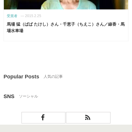
受賞者
—
2015.2.25
馬場 猛（ばば たけし）さん・千恵子（ちえこ）さん／線香・馬
場水車場
Popular Posts
SNS