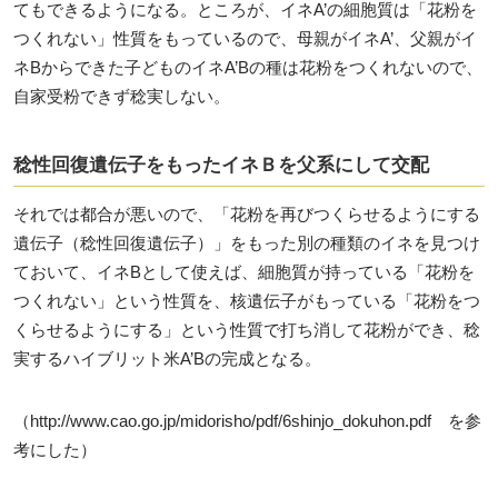
てもできるようになる。ところが、イネA’の細胞質は「花粉を
つくれない」性質をもっているので、母親がイネA’、父親がイ
ネBからできた子どものイネA’Bの種は花粉をつくれないので、
自家受粉できず稔実しない。
稔性回復遺伝子をもったイネＢを父系にして交配
それでは都合が悪いので、「花粉を再びつくらせるようにする
遺伝子（稔性回復遺伝子）」をもった別の種類のイネを見つけ
ておいて、イネBとして使えば、細胞質が持っている「花粉を
つくれない」という性質を、核遺伝子がもっている「花粉をつ
くらせるようにする」という性質で打ち消して花粉ができ、稔
実するハイブリット米A’Bの完成となる。
（http://www.cao.go.jp/midorisho/pdf/6shinjo_dokuhon.pdf を参
考にした）