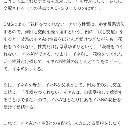
こうして生まれた子どもを父系にし、Cを母系にして、さらに
交配させる（この時点でA:C=５０：５０のはず）。
CMSによる「花粉をつくれない」という性質は、必ず母系遺伝
するので、何回も交配を繰り返すという、例の「戻し交配」を
すると、父系のイネAの性質をほとんど受けつぎながらも「花
粉をつくれない」性質だけは母系ゆずりという、「花粉をつく
れない」 イネA’ができる。つまり、イネCに「花粉をつくれな
い」性質だけ残して、イネAの性質のほとんど全てをコピーし
て、イネA’をつくる。
次に、イネA’を母系、イネBを父系として、田んぼの列に交互
に植え、「花粉をつくれない」イネA’は、自家受粉して稔実す
ることはできないので、イネA’はとなりにあるイネBの花粉を
受けて受精する。
これで、イネA’とイネBとの交配が、人力による受粉をしなく