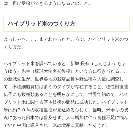
は、再び受粉ができるようになるとのこと。
ハイブリッド米のつくり方
よっしゃ〜、ここまでわかったところで、ハイブリッド米のつ
くり方だ。
ハイブリッド米を調べていると、新城 長有（しんじょう ちょ
うゆう）先生（琉球大学名誉教授）という方に行き当たる。こ
の新城先生が、世界各地の栽培品種や野生種を大量に調査し
て、不稔細胞質には多くのタイプが存在すること、稔性回復遺
伝子にも数種類あることを明らかにして、世界で初めて、ハイ
ブリット米に関する基本技術の開発に成功した。ハイブリット
米は約３０％の収穫量増が見込めるらしく、当時、米余りの状
況にあった日本では普及せず、人口増加に伴う食糧不足に悩ん
でいた中国に導入され、米の増産に貢献したそうだ。