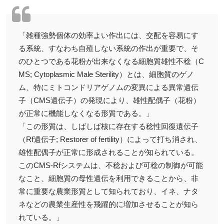
「雑種強勢個体の効率よい作出には、交配を容易にす
る系統、すなわち自殖しない系統の作出が重要で、そ
のひとつである花粉が出来なくなる細胞質雄性不稔（C
MS; Cytoplasmic Male Sterility）とは、細胞質のゲノ
ム、特にミトコンドリアゲノムの変異による異常遺伝
子（CMS遺伝子）の発現により、雄性配偶子（花粉）
が正常に機能しなくなる形質である。」
「この形質は、しばしば核に存在する稔性回復遺伝子
（Rf遺伝子; Restorer of fertility）によって打ち消され、
雄性配偶子が正常に形成されることが知られている。
このCMS-Rfシステムは、不稔および可稔の制御が可能
なこと、細胞質の母性遺伝を利用できることから、非
常に重要な農業形質として知られており、イネ、ナタ
ネなどの農業生産性を飛躍的に増加させることが知ら
れている。」