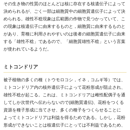
その生き物の性質のほとんどは核に存在する核遺伝子によって
決められるが、ごく一部は細胞質中の細胞質遺伝子によって決
められる。雄性不稔現象は広範囲の作物で見つかっていて、こ
の現象は核遺伝子に由来するものと，細胞質に由来するものと
があり、育種に利用されやすいのは後者の細胞質遺伝子に由来
する「雄性不稔」であるので、「細胞質雄性不稔」という言葉
が使われているようだ。
ミトコンドリア
被子植物の多くの種（トウモロコシ，イネ，コムギ等）では、
ミトコンドリア内の核外遺伝子によって花粉形成が阻止され、
雄性不稔が起こる。これは、ミトコンドリアは雌性配偶子を通
してしか次世代へ伝わらないので(細胞質遺伝)、花粉をつくる
資源を種子形成に当てさせ、多くの種子をつくらせることに
よってミトコンドリアは利益を得るためである。しかし，花粉
形成ができないことは核遺伝子にとっては不利益であるため、