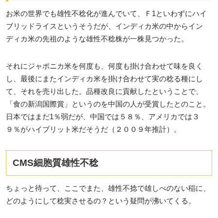
お米の世界でも雄性不稔化が進んでいて、Ｆ1といわずにハイ
ブリッドライスというそうだが、インディカ米の中からイン
ディカ米の先祖のような雄性不稔株が一株見つかった。
それにジャポニカ米を何度も、何度も掛け合わせて味を良く
し、最後にまたインディカ米を掛け合わせて実の稔る種にし
て、それを売り出した。品種改良に貢献したということで、
「食の新潟国際賞」というのを中国の人が受賞したとのこと。
日本ではまだ1％弱だが、中国では５８％、アメリカでは３
９％がハイブリット米だそうだ（２００９年推計）。
CMS細胞質雄性不稔
ちょっと待って、ここでまた、雄性不捻で雄しべのない稲に、
どのようにして稔実させるの？という疑問が沸いてくる。