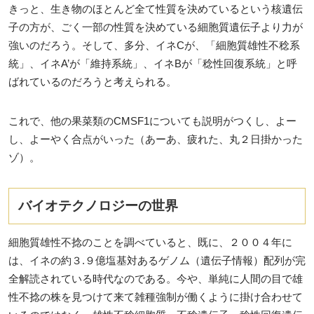
きっと、生き物のほとんど全て性質を決めているという核遺伝
子の方が、ごく一部の性質を決めている細胞質遺伝子より力が
強いのだろう。そして、多分、イネCが、「細胞質雄性不稔系
統」、イネA’が「維持系統」、イネBが「稔性回復系統」と呼
ばれているのだろうと考えられる。
これで、他の果菜類のCMSF1についても説明がつくし、よー
し、よーやく合点がいった（あーあ、疲れた、丸２日掛かった
ゾ）。
バイオテクノロジーの世界
細胞質雄性不捻のことを調べていると、既に、２００４年に
は、イネの約３.９億塩基対あるゲノム（遺伝子情報）配列が完
全解読されている時代なのである。今や、単純に人間の目で雄
性不捻の株を見つけて来て雑種強制が働くように掛け合わせて