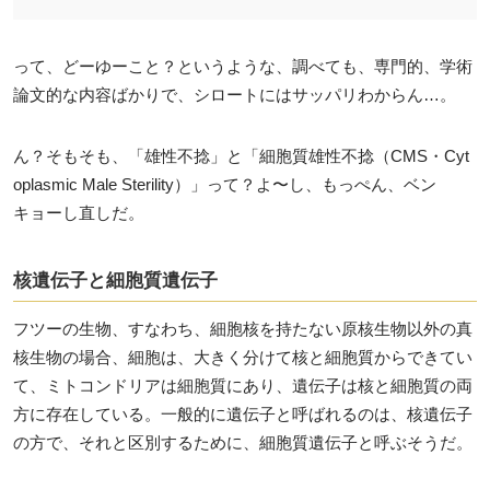
って、どーゆーこと？というような、調べても、専門的、学術
論文的な内容ばかりで、シロートにはサッパリわからん…。
ん？そもそも、「雄性不捻」と「細胞質雄性不捻（CMS・Cyt
oplasmic Male Sterility）」って？よ〜し、もっぺん、ベン
キョーし直しだ。
核遺伝子と細胞質遺伝子
フツーの生物、すなわち、細胞核を持たない原核生物以外の真
核生物の場合、細胞は、大きく分けて核と細胞質からできてい
て、ミトコンドリアは細胞質にあり、遺伝子は核と細胞質の両
方に存在している。一般的に遺伝子と呼ばれるのは、核遺伝子
の方で、それと区別するために、細胞質遺伝子と呼ぶそうだ。